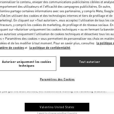
rsonnaliser le contenu, envoyer des communications publicitaires ciblées et analyse
mportement des utilisateurs et l'efficacité des campagnes publicitaires. En outre,
lentino partage certaines informations avec ses partenaires, y compris Meta, Google
kTok (en utilisant des cookies et des technologies internes et tiers de profilage et de
rketing). En cliquant sur «Tout autoriser», vous acceptez l'utilisation de tous les co
 traceurs, y compris les cookies de marketing, de profilage et de réseaux sociaux. En
iquant sur «Autoriser uniquement les cookies techniques » ou en fermant la bannièr
us autorisez uniquement l'utilisation de cookies techniques et désactivez tous les au
s « Paramètres des cookies » vous permettent de personnaliser vos choix en matièr
okies et de les modifier à tout moment. Pour en savoir plus, consultez
la politique 
tière de cookies
et
la politique de confidentialité
.
Autoriser uniquement les cookies
Tout autoriser
techniques
Paramètres des Cookies
me to Valentino Monaco
e you get the best service, we recommend visiting the following website:
Valentino United States
I want to choose another Country