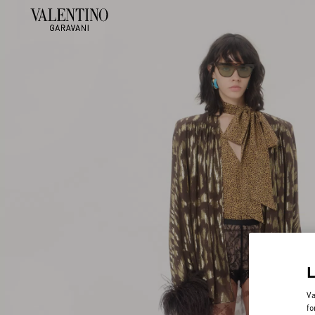
Va
fo