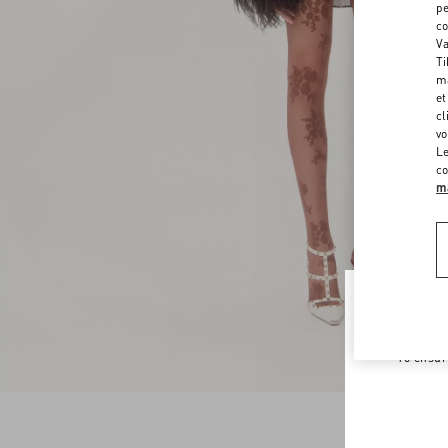
pe
co
Va
Ti
ma
et
cl
vo
Le
co
ma
Welco
To ensur