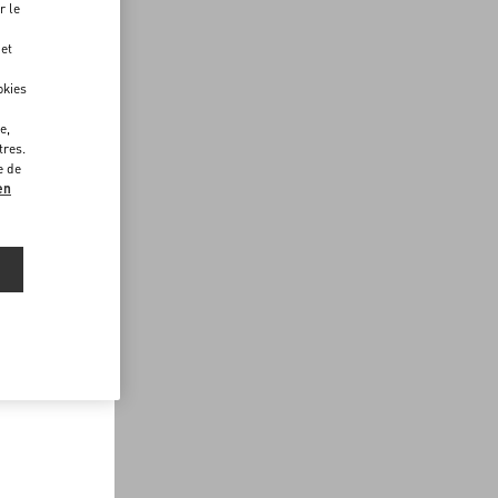
r le
 et
okies
e,
tres.
e de
en