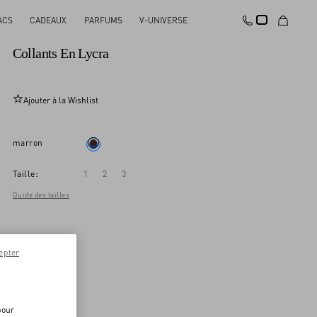
ACS
CADEAUX
PARFUMS
V-UNIVERSE
Nouveauté
Collants En Lycra
Ajouter à la Wishlist
marron
Taille:
1
2
3
Guide des tailles
epter
pour