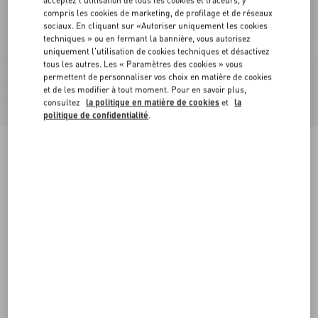
acceptez l'utilisation de tous les cookies et traceurs, y
compris les cookies de marketing, de profilage et de réseaux
sociaux. En cliquant sur «Autoriser uniquement les cookies
techniques » ou en fermant la bannière, vous autorisez
uniquement l'utilisation de cookies techniques et désactivez
tous les autres. Les « Paramètres des cookies » vous
permettent de personnaliser vos choix en matière de cookies
et de les modifier à tout moment. Pour en savoir plus,
consultez
la politique en matière de cookies
et
la
politique de confidentialité
.
Jupe Mi-Longue En Maille Lurex
noir/argent
XXS
XS
S
M
L
XL
Taille:
Acheter
Acheter
Guide des tailles
Livraison et Retour Offerts
Trouver en boutique