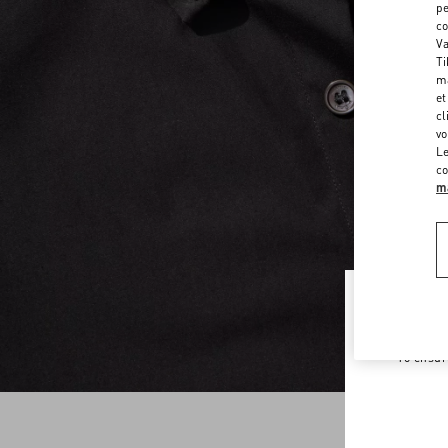
pe
co
Va
Ti
ma
et
cl
vo
Le
co
ma
Welco
To ensur