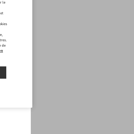
r le
 et
okies
e,
tres.
e de
en