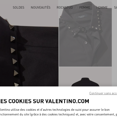
SOLDES
NOUVEAUTÉS
ROCKSTUD
FEMME
HOMME
S
Continuer sans acc
LES COOKIES SUR VALENTINO.COM
lentino utilise des cookies et d'autres technologies de suivi pour assurer le bon
nctionnement du site (grâce à des cookies techniques) et, avec votre consentement, 