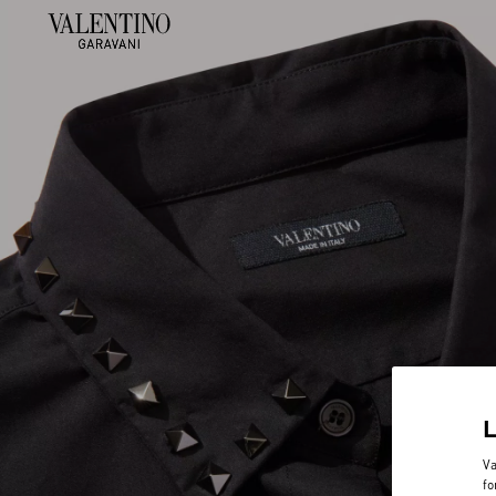
Va
fo