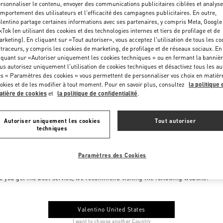
rsonnaliser le contenu, envoyer des communications publicitaires ciblées et analyse
mportement des utilisateurs et l'efficacité des campagnes publicitaires. En outre,
lentino partage certaines informations avec ses partenaires, y compris Meta, Google
kTok (en utilisant des cookies et des technologies internes et tiers de profilage et de
rketing). En cliquant sur «Tout autoriser», vous acceptez l'utilisation de tous les co
 traceurs, y compris les cookies de marketing, de profilage et de réseaux sociaux. En
iquant sur «Autoriser uniquement les cookies techniques » ou en fermant la bannièr
us autorisez uniquement l'utilisation de cookies techniques et désactivez tous les au
s « Paramètres des cookies » vous permettent de personnaliser vos choix en matièr
okies et de les modifier à tout moment. Pour en savoir plus, consultez
la politique 
tière de cookies
et
la politique de confidentialité
.
Autoriser uniquement les cookies
Tout autoriser
techniques
Paramètres des Cookies
me to Valentino Monaco
e you get the best service, we recommend visiting the following website:
Valentino United States
I want to choose another Country