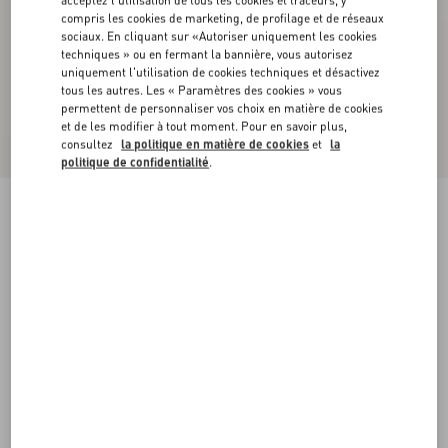
acceptez l'utilisation de tous les cookies et traceurs, y
compris les cookies de marketing, de profilage et de réseaux
sociaux. En cliquant sur «Autoriser uniquement les cookies
techniques » ou en fermant la bannière, vous autorisez
uniquement l'utilisation de cookies techniques et désactivez
tous les autres. Les « Paramètres des cookies » vous
permettent de personnaliser vos choix en matière de cookies
et de les modifier à tout moment. Pour en savoir plus,
consultez
la politique en matière de cookies
et
la
politique de confidentialité
.
Chemisier En Georgette
bouleau
36
38
40
42
44
46
48
50
Taille:
Acheter
Acheter
Guide des tailles
Livraison et Retour Offerts
Trouver en boutique