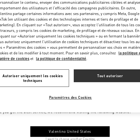
rsonnaliser le contenu, envoyer des communications publicitaires ciblées et analyse
mportement des utilisateurs et l'efficacité des campagnes publicitaires. En outre,
lentino partage certaines informations avec ses partenaires, y compris Meta, Google
kTok (en utilisant des cookies et des technologies internes et tiers de profilage et de
rketing). En cliquant sur «Tout autoriser», vous acceptez l'utilisation de tous les co
 traceurs, y compris les cookies de marketing, de profilage et de réseaux sociaux. En
iquant sur «Autoriser uniquement les cookies techniques » ou en fermant la bannièr
us autorisez uniquement l'utilisation de cookies techniques et désactivez tous les au
s « Paramètres des cookies » vous permettent de personnaliser vos choix en matièr
okies et de les modifier à tout moment. Pour en savoir plus, consultez
la politique 
tière de cookies
et
la politique de confidentialité
.
Autoriser uniquement les cookies
Tout autoriser
techniques
Paramètres des Cookies
me to Valentino Monaco
e you get the best service, we recommend visiting the following website:
Valentino United States
I want to choose another Country