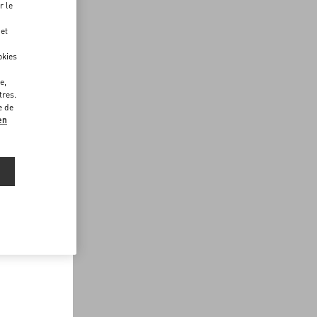
r le
 et
okies
e,
tres.
e de
en