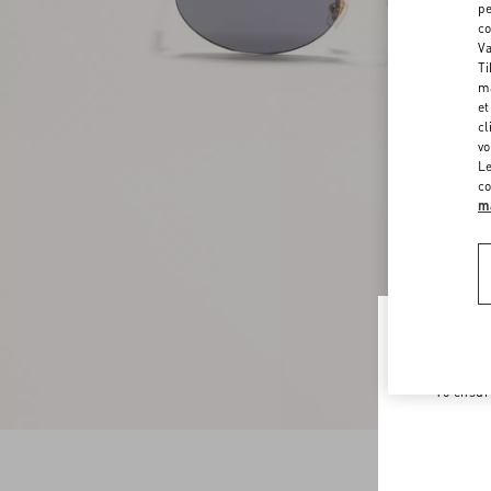
pe
co
Va
Ti
ma
et
cl
vo
Le
co
ma
Welco
To ensur