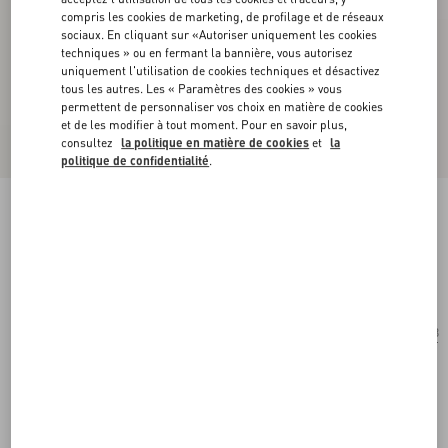
compris les cookies de marketing, de profilage et de réseaux
sociaux. En cliquant sur «Autoriser uniquement les cookies
techniques » ou en fermant la bannière, vous autorisez
uniquement l'utilisation de cookies techniques et désactivez
tous les autres. Les « Paramètres des cookies » vous
permettent de personnaliser vos choix en matière de cookies
et de les modifier à tout moment. Pour en savoir plus,
consultez
la politique en matière de cookies
et
la
politique de confidentialité
.
Lunettes Géométriques En Acétate
noir/gris
Acheter
Acheter
53
Taille:
Livraison et Retour Offerts
Trouver en boutique
Paiement express