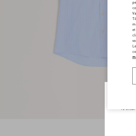
pe
co
Va
Ti
ma
et
cl
vo
Le
co
ma
Welco
To ensur