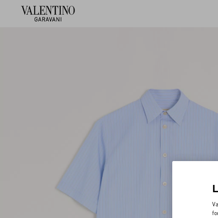
Va
fo