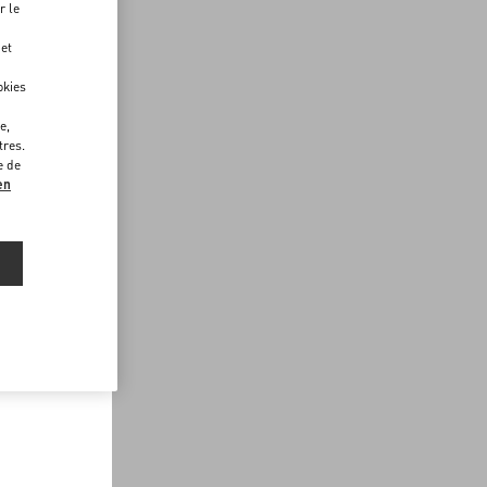
r le
 et
okies
e,
tres.
e de
en