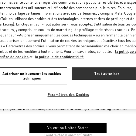
rsonnaliser le contenu, envoyer des communications publicitaires ciblées et analyse
mportement des utilisateurs et l'efficacité des campagnes publicitaires. En outre,
lentino partage certaines informations avec ses partenaires, y compris Meta, Google
kTok (en utilisant des cookies et des technologies internes et tiers de profilage et de
rketing). En cliquant sur «Tout autoriser», vous acceptez l'utilisation de tous les co
 traceurs, y compris les cookies de marketing, de profilage et de réseaux sociaux. En
iquant sur «Autoriser uniquement les cookies techniques » ou en fermant la bannièr
us autorisez uniquement l'utilisation de cookies techniques et désactivez tous les au
s « Paramètres des cookies » vous permettent de personnaliser vos choix en matièr
okies et de les modifier à tout moment. Pour en savoir plus, consultez
la politique 
tière de cookies
et
la politique de confidentialité
.
Autoriser uniquement les cookies
Tout autoriser
techniques
Paramètres des Cookies
me to Valentino Monaco
e you get the best service, we recommend visiting the following website:
Valentino United States
I want to choose another Country