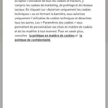
acceptez l'utilisation de tous les cookies et traceurs, y
compris les cookies de marketing, de profilage et de réseaux
sociaux. En cliquant sur «Autoriser uniquement les cookies
techniques » ou en fermant la bannière, vous autorisez
uniquement l'utilisation de cookies techniques et désactivez
tous les autres. Les « Paramètres des cookies » vous
permettent de personnaliser vos choix en matière de cookies
et de les modifier à tout moment. Pour en savoir plus,
consultez
la politique en matière de cookies
et
la
politique de confidentialité
.
Nouveauté
Pantalon En Denim
denim
24
25
26
27
28
29
30
31
Taille:
Acheter
Acheter
32
33
34
36
Guide des tailles
Livraison et Retour Offerts