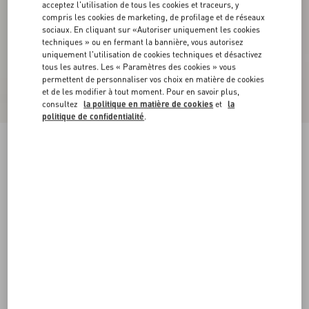
acceptez l'utilisation de tous les cookies et traceurs, y
compris les cookies de marketing, de profilage et de réseaux
sociaux. En cliquant sur «Autoriser uniquement les cookies
techniques » ou en fermant la bannière, vous autorisez
uniquement l'utilisation de cookies techniques et désactivez
tous les autres. Les « Paramètres des cookies » vous
permettent de personnaliser vos choix en matière de cookies
et de les modifier à tout moment. Pour en savoir plus,
consultez
la politique en matière de cookies
et
la
politique de confidentialité
.
Chemise En Crêpe De Chine
paris
36
38
40
42
44
46
48
50
Taille:
Acheter
Acheter
Guide des tailles
Livraison et Retour Offerts
Trouver en boutique