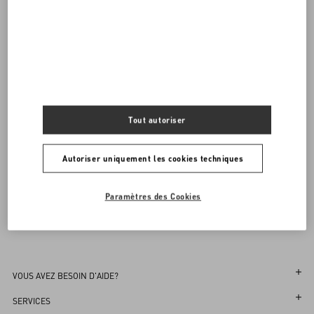
Valentino Garavani
/
HOMME
/
Prêt-à-porter
/
T-Shirts et Sweat-shirts
Acheter
Acheter
Livraison et Retour Offerts
Trouver en boutique
XS
S
M
L
XL
XXL
3XL
M'avertir
Tout autoriser
Inscrivez-vous à la lettre d’information Valentino
Autoriser uniquement les cookies techniques
Sélectionnez votre taille
Sélectionnez votre taille
Trouver en boutique
Pré-commander
Pré-commander
Country Selector
M'avertir
Paramètres des Cookies
Monaco / French
VOUS AVEZ BESOIN D'AIDE?
Suivez votre Commande
SERVICES