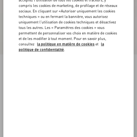
acceptez l'utilisation de tous les cookies et traceurs, y
compris les cookies de marketing, de profilage et de réseaux
sociaux. En cliquant sur «Autoriser uniquement les cookies
techniques » ou en fermant la bannière, vous autorisez
uniquement l'utilisation de cookies techniques et désactivez
tous les autres. Les « Paramètres des cookies » vous
permettent de personnaliser vos choix en matière de cookies
et de les modifier à tout moment. Pour en savoir plus,
consultez
la politique en matière de cookies
et
la
politique de confidentialité
.
T-Shirt En Coton Avec Écusson Vg
bleu marine
XS
S
M
L
XL
XXL
3XL
Taille:
Acheter
Acheter
Guide des tailles
Livraison et Retour Offerts
Trouver en boutique