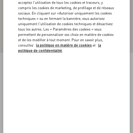
acceptez l'utilisation de tous les cookies et traceurs, y
compris les cookies de marketing, de profilage et de réseaux
sociaux. En cliquant sur «Autoriser uniquement les cookies
techniques » ou en fermant la bannière, vous autorisez
uniquement l'utilisation de cookies techniques et désactivez
tous les autres. Les « Paramètres des cookies » vous
permettent de personnaliser vos choix en matière de cookies
et de les modifier à tout moment. Pour en savoir plus,
consultez
la politique en matière de cookies
et
la
politique de confidentialité
.
Polo En Popeline De Coton Avec Broderie
Valentino
iris lilas
37
38
39
40
41
42
43
44
Taille:
Acheter
Acheter
45
46
47
48
Guide des tailles
Livraison et Retour Offerts