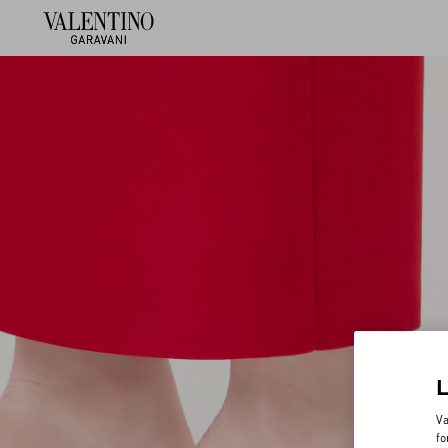
Va
fo