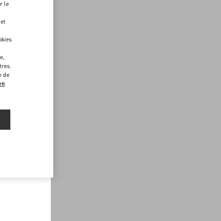
r le
 et
okies
e,
tres.
e de
en