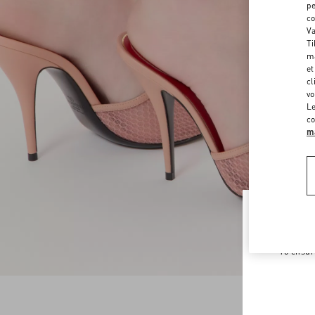
pe
co
Va
Ti
ma
et
cl
vo
Le
co
ma
Welco
To ensur