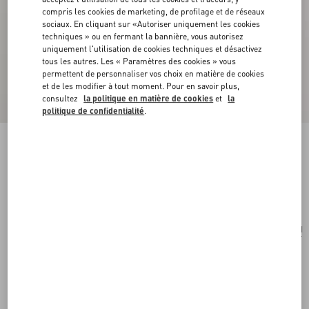
compris les cookies de marketing, de profilage et de réseaux
sociaux. En cliquant sur «Autoriser uniquement les cookies
techniques » ou en fermant la bannière, vous autorisez
uniquement l'utilisation de cookies techniques et désactivez
tous les autres. Les « Paramètres des cookies » vous
permettent de personnaliser vos choix en matière de cookies
et de les modifier à tout moment. Pour en savoir plus,
consultez
la politique en matière de cookies
et
la
politique de confidentialité
.
Bonnet Tricoté Chez Valentino En Laine
noir
Acheter
Acheter
UNI
Taille:
Livraison et Retour Offerts
Trouver en boutique
Paiement express