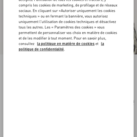
compris les cookies de marketing, de profilage et de réseaux
sociaux. En cliquant sur «Autoriser uniquement les cookies
techniques » ou en fermant la bannière, vous autorisez
uniquement l'utilisation de cookies techniques et désactivez
tous les autres. Les « Paramètres des cookies » vous
permettent de personnaliser vos choix en matière de cookies
et de les modifier à tout moment. Pour en savoir plus,
consultez
la politique en matière de cookies
et
la
politique de confidentialité
.
Boucles D'Oreilles Cherryfic En Métal Et Émail
antique brass/rouge
Acheter
Acheter
UNI
Taille:
Livraison et Retour Offerts
Trouver en boutique
Paiement express