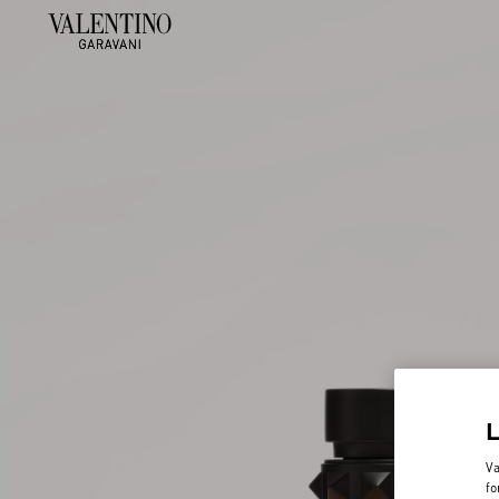
Va
fo