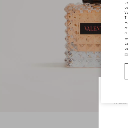
pe
co
Va
Ti
ma
et
cl
vo
Le
co
ma
Welco
To ensur