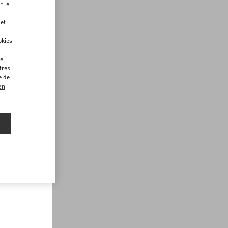
r le
 et
okies
e,
tres.
e de
en