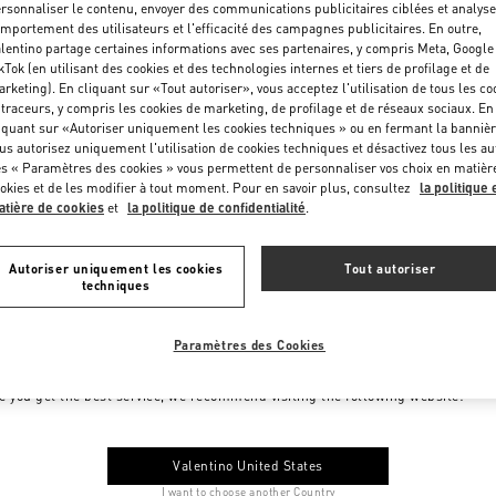
rsonnaliser le contenu, envoyer des communications publicitaires ciblées et analyse
mportement des utilisateurs et l'efficacité des campagnes publicitaires. En outre,
lentino partage certaines informations avec ses partenaires, y compris Meta, Google
kTok (en utilisant des cookies et des technologies internes et tiers de profilage et de
rketing). En cliquant sur «Tout autoriser», vous acceptez l'utilisation de tous les co
 traceurs, y compris les cookies de marketing, de profilage et de réseaux sociaux. En
iquant sur «Autoriser uniquement les cookies techniques » ou en fermant la bannièr
us autorisez uniquement l'utilisation de cookies techniques et désactivez tous les au
s « Paramètres des cookies » vous permettent de personnaliser vos choix en matièr
okies et de les modifier à tout moment. Pour en savoir plus, consultez
la politique 
tière de cookies
et
la politique de confidentialité
.
Autoriser uniquement les cookies
Tout autoriser
techniques
Paramètres des Cookies
me to Valentino Monaco
e you get the best service, we recommend visiting the following website:
Valentino United States
I want to choose another Country