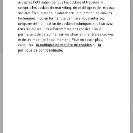
acceptez l'utilisation de tous les cookies et traceurs, y
compris les cookies de marketing, de profilage et de réseaux
sociaux. En cliquant sur «Autoriser uniquement les cookies
techniques » ou en fermant la bannière, vous autorisez
uniquement l'utilisation de cookies techniques et désactivez
tous les autres. Les « Paramètres des cookies » vous
permettent de personnaliser vos choix en matière de cookies
et de les modifier à tout moment. Pour en savoir plus,
consultez
la politique en matière de cookies
et
la
politique de confidentialité
.
Anatomy Of Dreams - L'Innocence De L'Air
Parfum 100Ml
.
Acheter
Acheter
UNI
Taille:
Livraison et Retour Offerts
Trouver en boutique