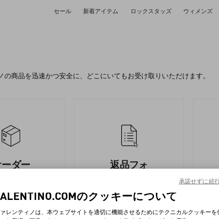
セール
新着アイテム
ロックスタッズ
ウィメンズ
ノの商品を迅速かつ安全に、どこにいてもお受け取りいただけます。
オーダー
返品フォ
状況追跡
ーム
承諾せずに続
VALENTINO.COMのクッキーについて
ァレンティノは、本ウェブサイトを適切に機能させるためにテクニカルクッキーを