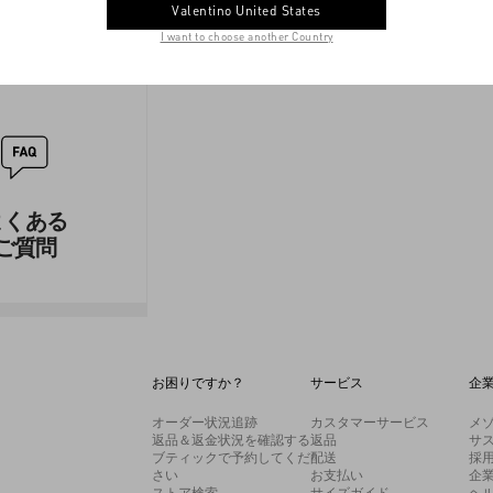
Valentino United States
I want to choose another Country
よくある
ご質問
お困りですか？
サービス
企
オーダー状況追跡
カスタマーサービス
メ
返品＆返金状況を確認する
返品
サ
ブティックで予約してくだ
配送
採
さい
お支払い
企
ストア検索
サイズガイド
ヘ