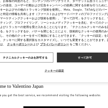
、お客様の同意のもと、コンテンツのパーソナライズ、ターゲット広告コミュニケ
ンの送信、ユーザー行動および広告キャンペーンの効果に関する分析を行うために
キーおよびその他のトラッキング技術を使用し、Meta、Google、TikTokなどのパ
と特定の情報を共有します（ファーストおよびサードパーティのプロファイリング
マーケティングクッキーおよび技術を使用）。「すべて許可」をクリックすると、
ティング、プロファイリング、ソーシャルメディアクッキーを含む、すべてのクッ
よびトラッカーの使用を受け入れることになります。「テクニカルクッキーのみを
る」をクリックするか、バナーを閉じることにより、技術的なクッキーの使用のみ
し、その他のクッキーをすべて無効にすることができます。「クッキーの設定」を
お支払い
配送
、クッキーに関する選択肢をカスタマイズし、いつでも変更することができます。
は、
クッキーポリシー
および
プライバシーポリシー
をご覧ください。
テクニカルクッキーのみを許可する
すべて許可
クッキーの設定
me to Valentino Japan
e you get the best service, we recommend visiting the following website:
サイズガ
ストアの
イド
サービス