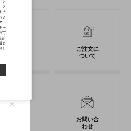
ーシ
、ク
ートナ
およ
マー
キー
許可
を許
通じ
返品と返
ご注文に
詳し
金
ついて
法的情報
お問い合
わせ