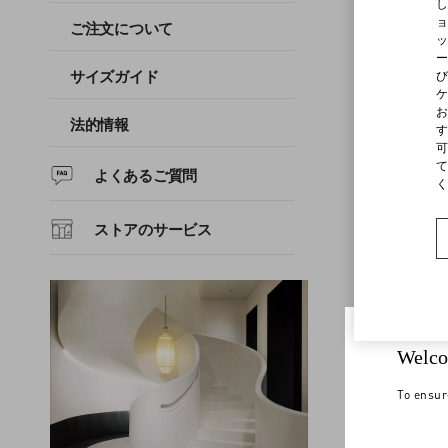
し
ョ
ご注文について
ッ
よくあるご質問
ー
び
サイズガイド
ケ
お
ストアのサービス
法的情報
す
可
て
よくあるご質問
く
ストアのサービス
Welco
To ensur