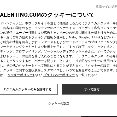
承諾せずに続
VALENTINO.COMのクッキーについて
ァレンティノは、本ウェブサイトを適切に機能させるためにテクニカルクッキーを
、お客様の同意のもと、コンテンツのパーソナライズ、ターゲット広告コミュニケ
ンの送信、ユーザー行動および広告キャンペーンの効果に関する分析を行うために
キーおよびその他のトラッキング技術を使用し、Meta、Google、TikTokなどのパ
と特定の情報を共有します（ファーストおよびサードパーティのプロファイリング
マーケティングクッキーおよび技術を使用）。「すべて許可」をクリックすると、
ティング、プロファイリング、ソーシャルメディアクッキーを含む、すべてのクッ
よびトラッカーの使用を受け入れることになります。「テクニカルクッキーのみを
る」をクリックするか、バナーを閉じることにより、技術的なクッキーの使用のみ
 ナッパカーフスキン スニ
アップヴィレッジ スプリットレザー x
し、その他のクッキーをすべて無効にすることができます。「クッキーの設定」を
¥ 110,000
ーフスキンナッパレザー ロートップ
、クッキーに関する選択肢をカスタマイズし、いつでも変更することができます。
ーカー
は、
クッキーポリシー
および
プライバシーポリシー
をご覧ください。
新着アイテム
テクニカルクッキーのみを許可する
すべて許可
クッキーの設定