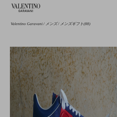
Valentino Garavani
/
メンズ
/
メンズギフト
(88)
カラー
ライン
カテゴリー
サイ
ブラック
Vロゴ シグネチャ
アイウェア
10
ー
ブルー
ショルダーバッグ
100
アップヴレッジ
グリーン
トート
105
アンティーブ
グレー
バックパック
110
オヴァレット
ブラウン
サンダル & スラ
115
オープン
イドサンダル
ベージュ
13
デミヴィー
スニーカー
メタリック
19
ロックスタッズ
ローファー & ド
マルチカラー
22
ライバーシューズ
ホワイト
23
財布 & 革小物
レッド
24
ベルト
24.5
ジュエリー