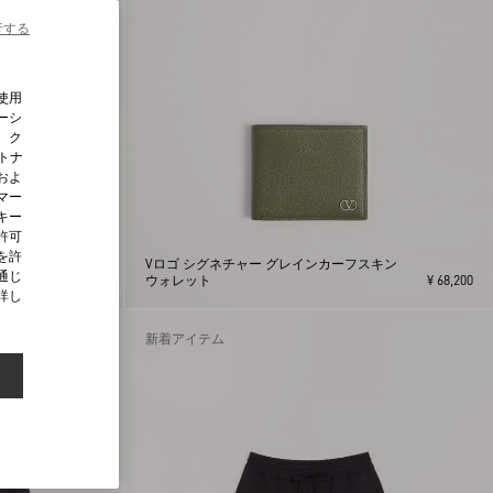
行する
使用
ーシ
、ク
ートナ
およ
マー
キー
許可
を許
 カ
Vロゴ シグネチャー グレインカーフスキン
通じ
スニ
¥ 121,000
ウォレット
¥ 68,200
詳し
新着アイテム