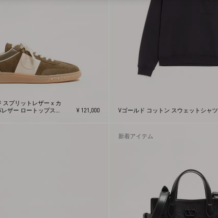
 スプリットレザー x カ
レザー ロートップスニ
¥ 121,000
Vゴールド コットン スウェットシャツ
新着アイテム