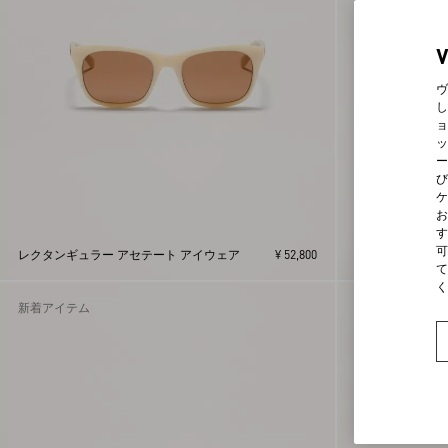
41
42
43
44
ヴ
し
51
ョ
53
ッ
55
ー
57
び
ケ
58
お
59
す
オープン ロイコ
60
可
レクタンギュラー アセテート アイウェア
¥ 52,800
ーカー
て
62
く
85
新着アイテム
新着アイテム
90
95
L
M
S
UNI