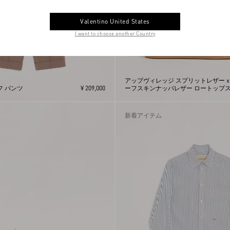
Valentino United States
I want to choose another Country
アップヴィレッジ スプリットレザー x
フ パンツ
¥ 209,000
ーフスキンナッパレザー ロートップ
ーカー
新着アイテム