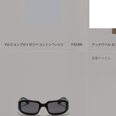
Vロゴ エンブロイダリー コットン Tシャツ
¥ 82,500
ナッテウール カ
新着アイテム