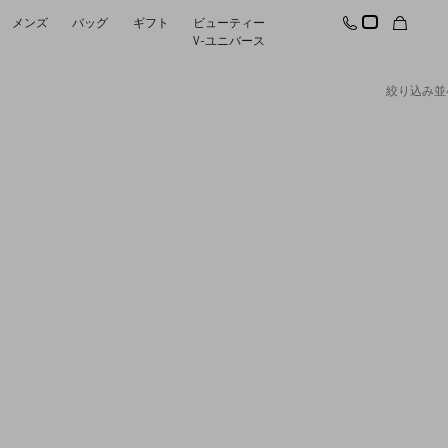
メンズ
バッグ
ギフト
ビューティー
V-ユニバース
絞り込み
並
おすすめ
すべてリセット
変更を適用する
プライスの高い順
プライスの低い順
商品新着順