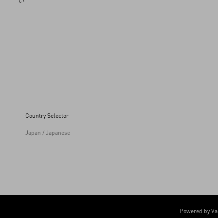
い
Country Selector
Japan / Japanese
Powered by Va