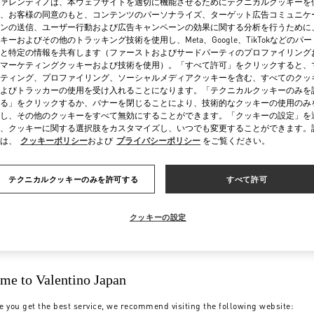
ァレンティノは、本ウェブサイトを適切に機能させるためにテクニカルクッキーを
、お客様の同意のもと、コンテンツのパーソナライズ、ターゲット広告コミュニケ
ンの送信、ユーザー行動および広告キャンペーンの効果に関する分析を行うために
キーおよびその他のトラッキング技術を使用し、Meta、Google、TikTokなどのパ
と特定の情報を共有します（ファーストおよびサードパーティのプロファイリング
マーケティングクッキーおよび技術を使用）。「すべて許可」をクリックすると、
ティング、プロファイリング、ソーシャルメディアクッキーを含む、すべてのクッ
よびトラッカーの使用を受け入れることになります。「テクニカルクッキーのみを
る」をクリックするか、バナーを閉じることにより、技術的なクッキーの使用のみ
し、その他のクッキーをすべて無効にすることができます。「クッキーの設定」を
、クッキーに関する選択肢をカスタマイズし、いつでも変更することができます。
は、
クッキーポリシー
および
プライバシーポリシー
をご覧ください。
お支払い
配送
テクニカルクッキーのみを許可する
すべて許可
クッキーの設定
me to Valentino Japan
e you get the best service, we recommend visiting the following website: