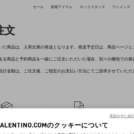
セール
新着アイテム
ロックスタッズ
ウィメンズ
注文
いた商品は、入荷次第の発送となります。発送予定日は、商品ページと
ある商品と予約商品を一緒にご注文いただいた場合、別々の梱包での発
合計金額は、ご注文後、ご指定のお支払い方法にてご請求させていただ
承諾せずに続
VALENTINO.COMのクッキーについて
オーダー
返品フォ
状況追跡
ーム