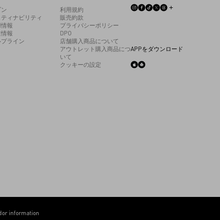
ゾン
利用規約
スティナビリティ
販売約款
用情報
プライバシーポリシー
業情報
DPO
ルプライン
店舗購入商品について
アウトレット購入商品につ
APPをダウンロード
いて
クッキーの設定
or information