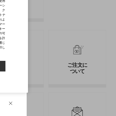
使用
ご確認
ーシ
、ク
ートナ
およ
マー
キー
許可
を許
通じ
詳し
返品と返
ご注文に
金
ついて