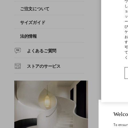
ヴ
し
ご注文について
ョ
ッ
よくあるご質問
ー
サイズガイド
び
ケ
ストアのサービス
法的情報
お
す
可
よくあるご質問
て
く
ストアのサービス
Welco
To ensur