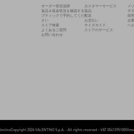
オーダー状況追跡
カスタマーサービス
メ
返品＆返金状況を確認する
返品
サ
ブティックで予約してくだ
配送
採
さい
お支払い
企
ストア検索
サイズガイド
ヘ
よくあるご質問
ストアのサービス
お問い合わせ
lentino
Copyright 2026 VALENTINO S.p.A. - All rights reserved - VAT 05412951005
Vend