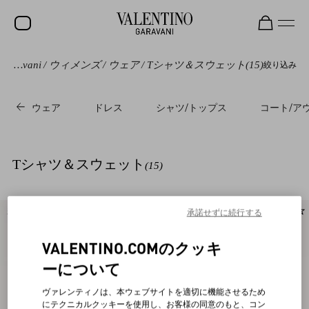
Valentino Garavani
/
ウィメンズ
/
ウェア
/
Tシャツ＆スウェット
(15)
絞り込み
セール
新着アイテム
ウェア
ドレス
シャツ/トップス
コート/ア
ロックスタッズ
ウィメンズ
Tシャツ＆スウェット
(15)
メンズ
バッグ
承諾せずに続行する
新着アイテム
新着アイテム
ギフト
VALENTINO.COMのクッキ
ビューティー
ーについて
V-ユニバース
ヴァレンティノは、本ウェブサイトを適切に機能させるため
にテクニカルクッキーを使用し、お客様の同意のもと、コン