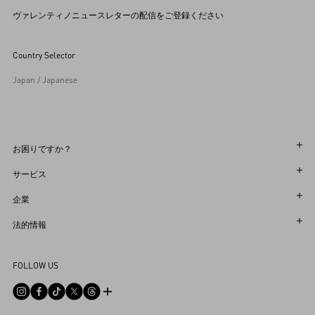
ヴァレンティノニュースレターの配信をご登録ください
Country Selector
Japan / Japanese
お困りですか？
オーダー状況追跡
サービス
返品＆返金状況を確認する
カスタマーサービス
企業
ブティックで予約してください
返品
メゾン
法的情報
ストア検索
配送
サスティナビリティ
利用規約
Sitemap
FOLLOW US
お支払い
採用情報
販売約款
よくあるご質問
サイズガイド
企業情報
プライバシーポリシー
お問い合わせ
ストアのサービス
ヘルプライン