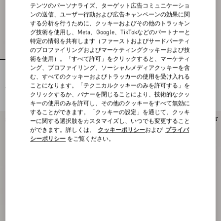
テンツのパーソナライズ、ターゲット広告コミュニケーショ
ンの送信、ユーザー行動および広告キャンペーンの効果に関
する分析を行うために、クッキーおよびその他のトラッキン
グ技術を使用し、Meta、Google、TikTokなどのパートナーと
特定の情報を共有します（ファーストおよびサードパーティ
のプロファイリングおよびマーケティングクッキーおよび技
術を使用）。「すべて許可」をクリックすると、マーケティ
ング、プロファイリング、ソーシャルメディアクッキーを含
コットンジャージー トップス
コットンジャージー トップス
む、すべてのクッキーおよびトラッカーの使用を受け入れる
ことになります。「テクニカルクッキーのみを許可する」を
¥ 121,000
¥ 121,000
クリックするか、バナーを閉じることにより、技術的なクッ
キーの使用のみを許可し、その他のクッキーをすべて無効に
することができます。「クッキーの設定」を通じて、クッキ
新着アイテム
新着アイテム
ーに関する選択肢をカスタマイズし、いつでも変更すること
ができます。詳しくは、
クッキーポリシー
および
プライバ
シーポリシー
をご覧ください。