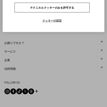
テクニカルクッキーのみを許可する
Country Selector
Japan / Japanese
クッキーの設定
お困りですか？
オーダー状況追跡
サービス
返品＆返金状況を確認する
カスタマーサービス
企業
ブティックで予約してください
返品
メゾン
法的情報
ストア検索
配送
サスティナビリティ
利用規約
Sitemap
FOLLOW US
お支払い
採用情報
販売約款
よくあるご質問
サイズガイド
企業情報
プライバシーポリシー
お問い合わせ
ストアのサービス
ヘルプライン
DPO