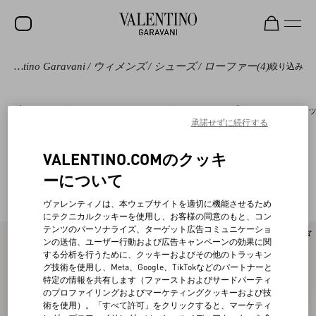
Valentino Garavani
/
ウィメンズ
/
シューズ
/
ローファー
(4)
絞り込み
セール
新着アイテム
シューズ
ロックスタッズ
パンプス＆スリングバ
承諾せずに続行する
ロックスタッズ
ウィメンズ
VALENTINO.COMのクッキ
ヴァレンティノ ガラヴァーニ ローファー＆
(4)
ーについて
メンズ
オックスフォード
ヴァレンティノは、本ウェブサイトを適切に機能させるため
バッグ
にテクニカルクッキーを使用し、お客様の同意のもと、コン
テンツのパーソナライズ、ターゲット広告コミュニケーショ
ギフト
ンの送信、ユーザー行動および広告キャンペーンの効果に関
する分析を行うために、クッキーおよびその他のトラッキン
ビューティー
グ技術を使用し、Meta、Google、TikTokなどのパートナーと
特定の情報を共有します（ファーストおよびサードパーティ
V-ユニバース
のプロファイリングおよびマーケティングクッキーおよび技
術を使用）。「すべて許可」をクリックすると、マーケティ