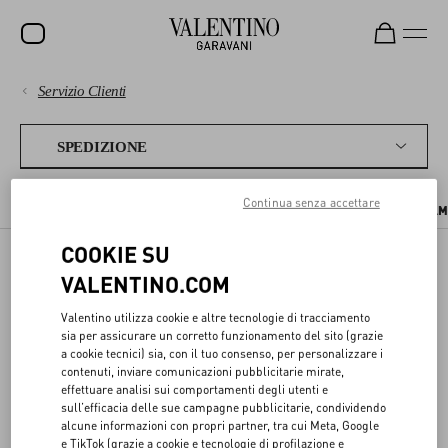
Servizio Clienti
SALDI
PAGAMENTI
NUOVI ARRIVI
SPEDIZIONE
ROCKSTUD
SPEDIZIONE
Continua senza accettare
TEMPI E COSTI DI SPEDIZIONE
RITIRO IN BOUTIQUE
DOVE SPEDIA
DONNA
RESI E RIMBORSI
COOKIE SU
UOMO
VALENTINO.COM
SPEDIZIONI
BORSE
SHOPPING
Valentino utilizza cookie e altre tecnologie di tracciamento
REGALI
sia per assicurare un corretto funzionamento del sito (grazie
GUIDA ALLE TAGLIE
a cookie tecnici) sia, con il tuo consenso, per personalizzare i
Ricevi il tuo acquisto Valentino rapidamente e in sicurezza, ovunque
FRAGRANZE
tu sia.
contenuti, inviare comunicazioni pubblicitarie mirate,
effettuare analisi sui comportamenti degli utenti e
AREA LEGALE
V-UNIVERSE
sull’efficacia delle sue campagne pubblicitarie, condividendo
alcune informazioni con propri partner, tra cui Meta, Google
e TikTok (grazie a cookie e tecnologie di profilazione e