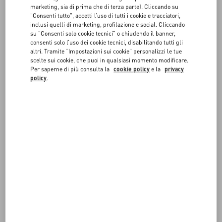
FAQ
marketing, sia di prima che di terza parte). Cliccando su
"Consenti tutto", accetti l’uso di tutti i cookie e tracciatori,
SEGUI IL TUO ORDINE
inclusi quelli di marketing, profilazione e social. Cliccando
SERVIZI IN BOUTIQUE
su "Consenti solo cookie tecnici" o chiudendo il banner,
consenti solo l’uso dei cookie tecnici, disabilitando tutti gli
altri. Tramite “Impostazioni sui cookie” personalizzi le tue
RICHIEDI UN RESO/CAMBIO
scelte sui cookie, che puoi in qualsiasi momento modificare.
Per saperne di più consulta la
cookie policy
e la
privacy
policy
.
SEGUI IL TUO RESO
PAGAMENTI
SPEDIZIONE