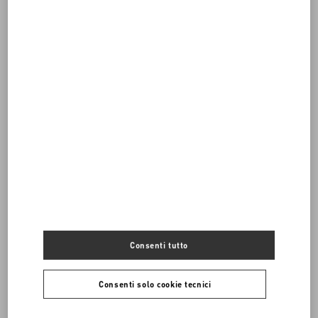
Hai bisogno di contattarci?
Chiamaci
00 800 1959 1960
INVIACI UN’EMAIL
Consenti tutto
Consenti solo cookie tecnici