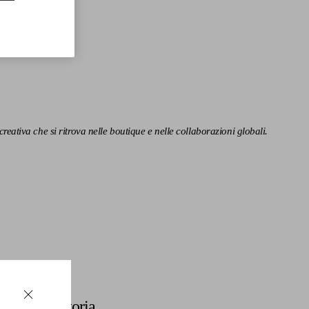
ativa che si ritrova nelle boutique e nelle collaborazioni globali.
Scopri di più
Storia