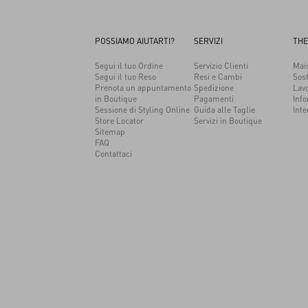
POSSIAMO AIUTARTI?
SERVIZI
THE
Segui il tuo Ordine
Servizio Clienti
Mai
Segui il tuo Reso
Resi e Cambi
Sost
Prenota un appuntamento
Spedizione
Lav
in Boutique
Pagamenti
Info
1968
Sessione di Styling Online
Guida alle Taglie
Inte
Store Locator
Servizi in Boutique
Sitemap
FAQ
Contattaci