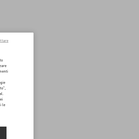
ttare
to
zzare
menti
ogie
to",
al.
ei
i le