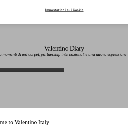
Impostazioni sui Cookie
Valentino Diary
 momenti di red carpet, partnership internazionali e una nuova espressione cre
Scopri di più
Scopri di più
me to Valentino Italy