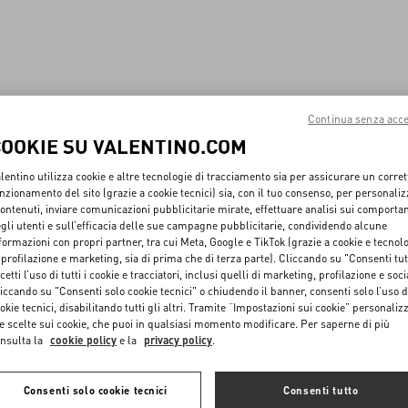
Continua senza acce
COOKIE SU VALENTINO.COM
lentino utilizza cookie e altre tecnologie di tracciamento sia per assicurare un corret
nzionamento del sito (grazie a cookie tecnici) sia, con il tuo consenso, per personali
contenuti, inviare comunicazioni pubblicitarie mirate, effettuare analisi sui comporta
gli utenti e sull’efficacia delle sue campagne pubblicitarie, condividendo alcune
formazioni con propri partner, tra cui Meta, Google e TikTok (grazie a cookie e tecnol
 profilazione e marketing, sia di prima che di terza parte). Cliccando su "Consenti tut
cetti l’uso di tutti i cookie e tracciatori, inclusi quelli di marketing, profilazione e soci
iccando su "Consenti solo cookie tecnici" o chiudendo il banner, consenti solo l’uso d
okie tecnici, disabilitando tutti gli altri. Tramite “Impostazioni sui cookie” personalizz
e scelte sui cookie, che puoi in qualsiasi momento modificare. Per saperne di più
nsulta la
cookie policy
e la
privacy policy
.
Consenti solo cookie tecnici
Consenti tutto