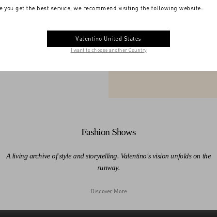
e you get the best service, we recommend visiting the following website:
la in ogni dettaglio
Ripercorri gli even
Valentino United States
I want to choose another Country
1959
1960
Fashion Shows
A living archive of style and storytelling. Valentino's vision unfolds on the
runway.
Discover More