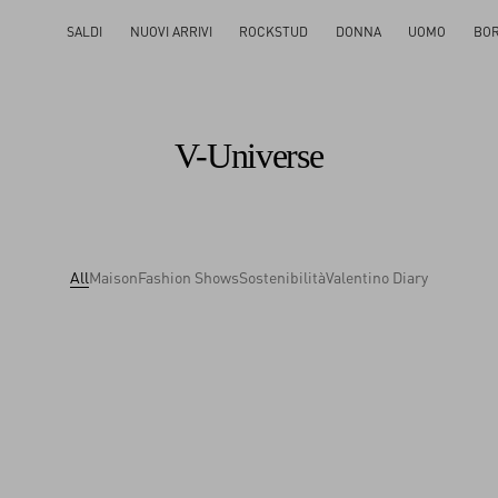
SALDI
NUOVI ARRIVI
ROCKSTUD
DONNA
UOMO
BO
V-Universe
All
Maison
Fashion Shows
Sostenibilità
Valentino Diary