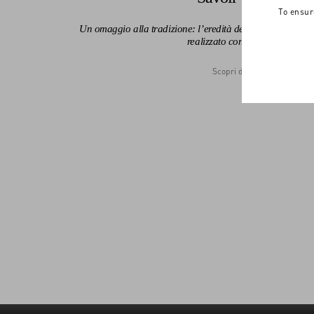
To ensur
Un omaggio alla tradizione: l’eredità della Maison si rive
realizzato con maestria.
Scopri di più