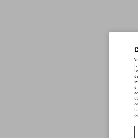
Va
fu
i 
de
in
di
ac
Cl
co
tu
co