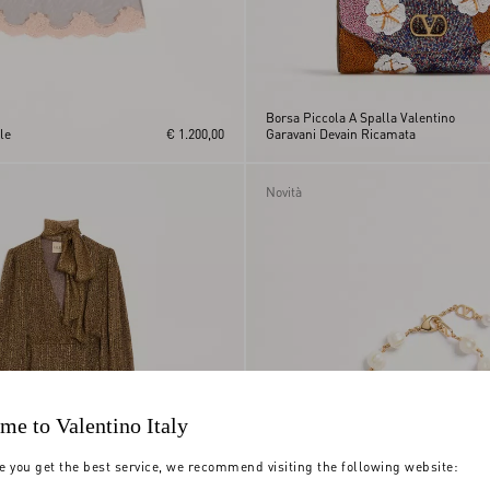
Borsa Piccola A Spalla Valentino
le
€ 1.200,00
Garavani Devain Ricamata
Novità
me to Valentino Italy
e you get the best service, we recommend visiting the following website: