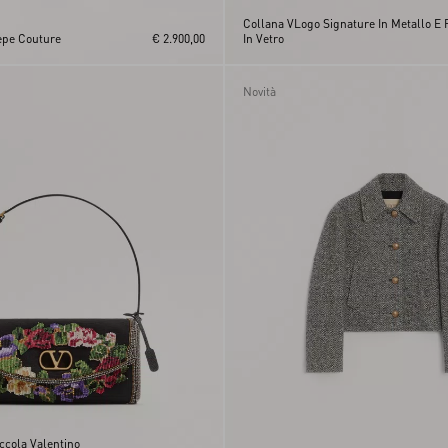
Collana VLogo Signature In Metallo E 
epe Couture
€ 2.900,00
In Vetro
Novità
ccola Valentino