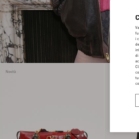
40
40.5
41
41.5
Va
42
fu
i 
44
de
46
in
48
di
50
ac
Cl
9
Novità
Novità
co
L
tu
M
co
S
UNI
XL
XS
XXS