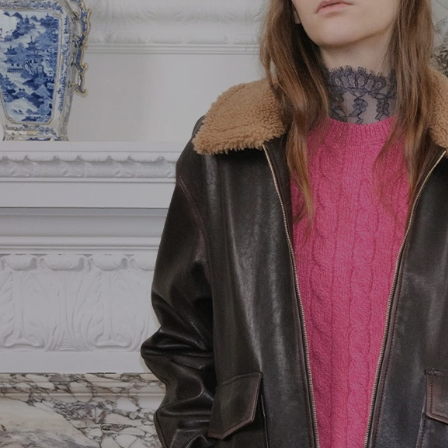
Arancione
24
Vain
Cinture
Rosa
25
VLogo Signature
Gioielli
Giallo
26
Vsling
Accessori tessili
27
Cappotti e
28
Outerwear
29
Giacche e Caban
30
Abiti
31
Pantaloni e
32
Shorts
34
Camicie e Top
35
Gonne
35.5
Maglieria
36
Abiti da sera
36.5
T-Shirts e Felpe
37
Denim
37.5
Costumi da bagno
38
Gioielli fashion
38.5
Lingerie
39
39.5