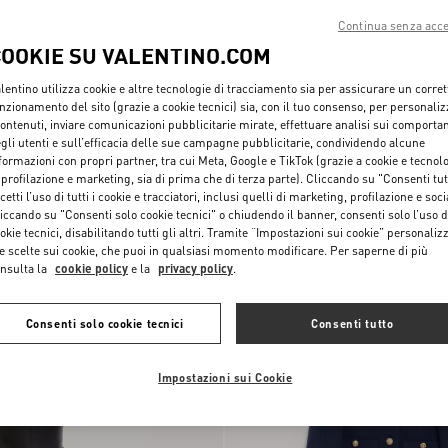
Continua senza acce
COOKIE SU VALENTINO.COM
lentino utilizza cookie e altre tecnologie di tracciamento sia per assicurare un corret
nzionamento del sito (grazie a cookie tecnici) sia, con il tuo consenso, per personali
contenuti, inviare comunicazioni pubblicitarie mirate, effettuare analisi sui comporta
gli utenti e sull’efficacia delle sue campagne pubblicitarie, condividendo alcune
formazioni con propri partner, tra cui Meta, Google e TikTok (grazie a cookie e tecnol
Culotte In Pizzo
 profilazione e marketing, sia di prima che di terza parte). Cliccando su "Consenti tut
cetti l’uso di tutti i cookie e tracciatori, inclusi quelli di marketing, profilazione e soci
iccando su "Consenti solo cookie tecnici" o chiudendo il banner, consenti solo l’uso d
Novità
okie tecnici, disabilitando tutti gli altri. Tramite “Impostazioni sui cookie” personalizz
e scelte sui cookie, che puoi in qualsiasi momento modificare. Per saperne di più
nsulta la
cookie policy
e la
privacy policy
.
Consenti solo cookie tecnici
Consenti tutto
Impostazioni sui Cookie