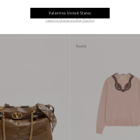
Valentino United States
I want to choose another Country
ne Lamé Stampa Fauve
Bracciale VLogo Signature In Metallo 
€ 4.900,00
Perle In Vetro
Novità