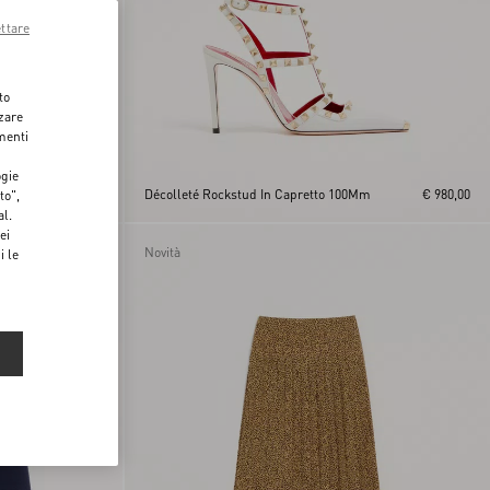
ttare
to
zzare
menti
ogie
€ 490,00
Décolleté Rockstud In Capretto 100Mm
€ 980,00
to",
al.
ei
Novità
i le