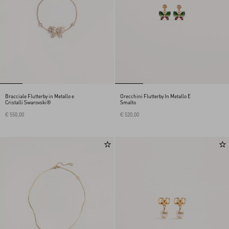
Bracciale Flutterby in Metallo e
Orecchini Flutterby In Metallo E
Cristalli Swarovski®
Smalto
€ 550,00
€ 520,00