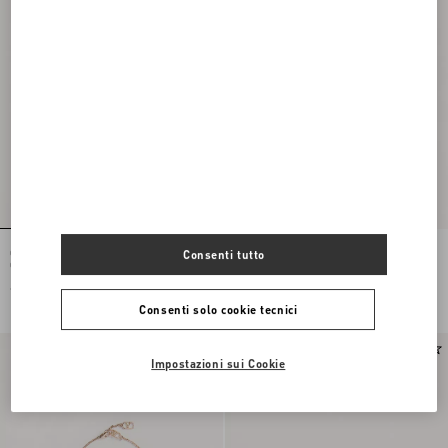
Orecchini Flutterby in Metallo e
Orecchini Flutterby in Metallo e
Consenti tutto
Cristalli Swarovski®
Cristalli Swarovski®
€ 490,00
€ 490,00
Consenti solo cookie tecnici
Novità
Impostazioni sui Cookie