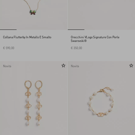
Collana Flutterby In Metallo E Smalto
Orecchini VLogo Signature Con Perle
Swarovski®
€ 590,00
€ 350,00
Novità
Novità