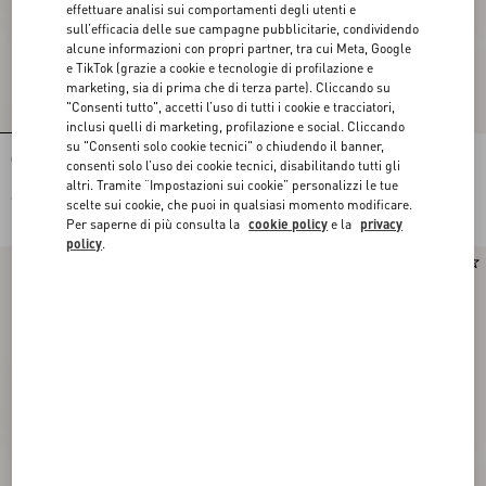
effettuare analisi sui comportamenti degli utenti e
sull’efficacia delle sue campagne pubblicitarie, condividendo
alcune informazioni con propri partner, tra cui Meta, Google
e TikTok (grazie a cookie e tecnologie di profilazione e
marketing, sia di prima che di terza parte). Cliccando su
"Consenti tutto", accetti l’uso di tutti i cookie e tracciatori,
inclusi quelli di marketing, profilazione e social. Cliccando
su "Consenti solo cookie tecnici" o chiudendo il banner,
Occhiale Rettangolare In Acetato
Occhiale Rettangolare In Acetato
consenti solo l’uso dei cookie tecnici, disabilitando tutti gli
altri. Tramite “Impostazioni sui cookie” personalizzi le tue
€ 390,00
€ 390,00
scelte sui cookie, che puoi in qualsiasi momento modificare.
Per saperne di più consulta la
cookie policy
e la
privacy
policy
.
Novità
Novità