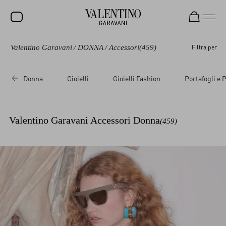
Valentino Garavani
/
DONNA
/
Accessori
(459)
Filtra per
SALDI
NUOVI ARRIVI
Donna
Gioielli
Gioielli Fashion
Portafogli e P
ROCKSTUD
DONNA
Valentino Garavani Accessori Donna
(459)
UOMO
BORSE
REGALI
FRAGRANZE
V-UNIVERSE