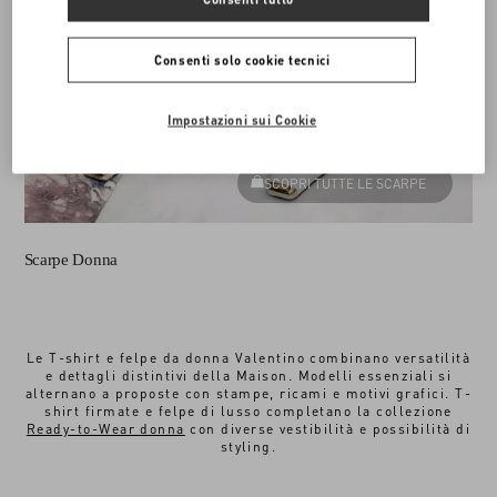
Consenti solo cookie tecnici
Impostazioni sui Cookie
SCOPRI TUTTE LE SCARPE
Scarpe Donna
Le T-shirt e felpe da donna Valentino combinano versatilità
e dettagli distintivi della Maison. Modelli essenziali si
alternano a proposte con stampe, ricami e motivi grafici. T-
shirt firmate e felpe di lusso completano la collezione
Ready-to-Wear donna
con diverse vestibilità e possibilità di
styling.