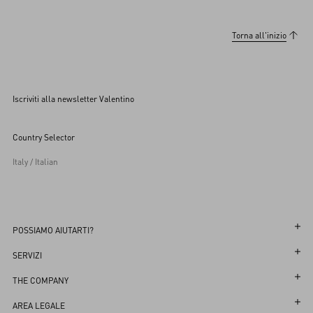
Torna all'inizio
Iscriviti alla newsletter Valentino
Country Selector
Italy / Italian
POSSIAMO AIUTARTI?
Segui il tuo Ordine
SERVIZI
Segui il tuo Reso
Servizio Clienti
THE COMPANY
Prenota un appuntamento in Boutique
Resi e Cambi
Maison
AREA LEGALE