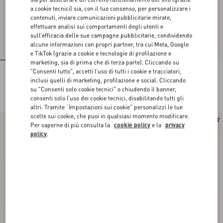
a cookie tecnici) sia, con il tuo consenso, per personalizzare i
contenuti, inviare comunicazioni pubblicitarie mirate,
effettuare analisi sui comportamenti degli utenti e
sull’efficacia delle sue campagne pubblicitarie, condividendo
alcune informazioni con propri partner, tra cui Meta, Google
e TikTok (grazie a cookie e tecnologie di profilazione e
marketing, sia di prima che di terza parte). Cliccando su
"Consenti tutto", accetti l’uso di tutti i cookie e tracciatori,
Top In Jersey Di Cotone
Top In Jersey Di Cotone
inclusi quelli di marketing, profilazione e social. Cliccando
su "Consenti solo cookie tecnici" o chiudendo il banner,
€ 590,00
€ 590,00
consenti solo l’uso dei cookie tecnici, disabilitando tutti gli
altri. Tramite “Impostazioni sui cookie” personalizzi le tue
scelte sui cookie, che puoi in qualsiasi momento modificare.
Novità
Novità
Per saperne di più consulta la
cookie policy
e la
privacy
policy
.