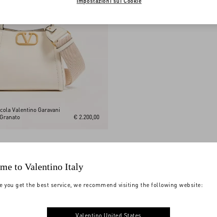
Impostazioni sui Cookie
cola Valentino Garavani
 Granato
€ 2.200,00
me to Valentino Italy
e you get the best service, we recommend visiting the following website:
Valentino United States