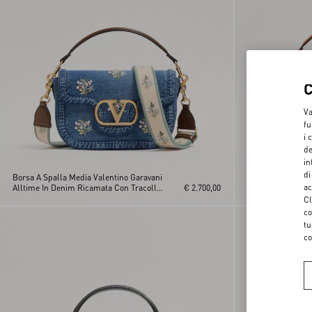
Va
fu
i 
de
in
di
Borsa A Spalla Media Valentino Garavani
Borsa A Spalla Va
ac
Alltime In Denim Ricamata Con Tracolla
€ 2.700,00
Alltime In Vitello
Nastro Ricamato
Cl
co
tu
co