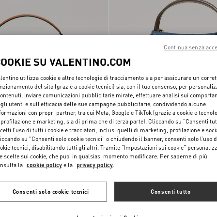
Continua senza acce
COOKIE SU VALENTINO.COM
lentino utilizza cookie e altre tecnologie di tracciamento sia per assicurare un corret
nzionamento del sito (grazie a cookie tecnici) sia, con il tuo consenso, per personali
contenuti, inviare comunicazioni pubblicitarie mirate, effettuare analisi sui comporta
gli utenti e sull’efficacia delle sue campagne pubblicitarie, condividendo alcune
formazioni con propri partner, tra cui Meta, Google e TikTok (grazie a cookie e tecnol
 profilazione e marketing, sia di prima che di terza parte). Cliccando su "Consenti tut
lentino Garavani
Borsa A Mano Media Valentino Garavan
cetti l’uso di tutti i cookie e tracciatori, inclusi quelli di marketing, profilazione e soci
 Granato
€ 2.300,00
Alltime In Denim Con Tracolla Nastro
Ricamato
iccando su "Consenti solo cookie tecnici" o chiudendo il banner, consenti solo l’uso d
okie tecnici, disabilitando tutti gli altri. Tramite “Impostazioni sui cookie” personalizz
e scelte sui cookie, che puoi in qualsiasi momento modificare. Per saperne di più
nsulta la
cookie policy
e la
privacy policy
.
Consenti solo cookie tecnici
Consenti tutto