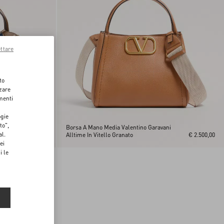
ttare
to
zzare
menti
ogie
to",
i
Borsa A Mano Media Valentino Garavani
al.
€ 2.700,00
Alltime In Vitello Granato
€ 2.500,00
ei
i le