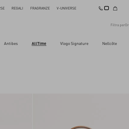
RSE
REGALI
FRAGRANZE
V-UNIVERSE
Filtra per
Or
Consigliati
Antibes
AllTime
Vlogo Signature
Nellcôte
Reimposta tutto
Applica le modifiche
Prezzo decrescente
Prezzo crescente
Ultimi arrivi