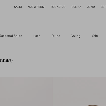
SALDI
NUOVI ARRIVI
ROCKSTUD
DONNA
UOMO
BO
Rockstud Spike
Locò
Djuna
Vsling
Vain
onna
(6)