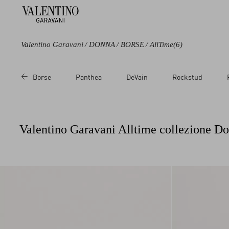
Valentino Garavani
/
DONNA
/
BORSE
/
AllTime
(6)
Colore
Categoria
Borse
Panthea
DeVain
Rockstud
Nero
Borse a spalla
Blu
Borse a mano
Beige
Valentino Garavani Alltime collezione D
Bianco