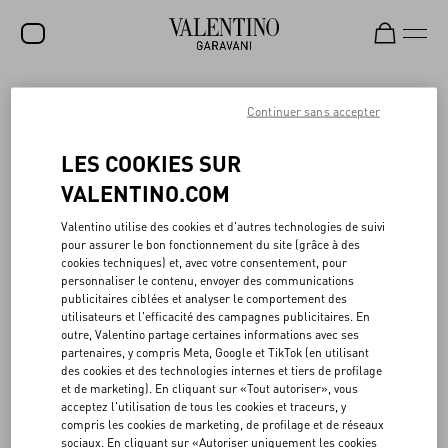
SOLDES
Continuer sans accepter
NOUVEAUTÉS
DES ACTES D'AMOUR
LES COOKIES SUR
ROCKSTUD
VALENTINO.COM
L'approche responsable de Valentino Beauty reflète les valeurs de
FEMME
Valentino utilise des cookies et d'autres technologies de suivi
la Maison, fondée sur une vision consciente qui reconnaît que
pour assurer le bon fonctionnement du site (grâce à des
même les petits gestes peuvent avoir un impact important.
HOMME
cookies techniques) et, avec votre consentement, pour
Les coffrets cadeaux sont fabriqués en carton 100 % certifié FSC
personnaliser le contenu, envoyer des communications
(Forest Stewardship Council) et conçus pour être réutilisés de
SACS
publicitaires ciblées et analyser le comportement des
manière polyvalente, tout comme les sacs cabas en matériaux
utilisateurs et l'efficacité des campagnes publicitaires. En
recyclés. Même les étuis en céramique, conçus pour les parfums,
CADEAUX
outre, Valentino partage certaines informations avec ses
peuvent être transformés en diffuseurs de parfum.
partenaires, y compris Meta, Google et TikTok (en utilisant
En 2022, 60 tonnes de verre recyclé ont été utilisées pour la
PARFUMS
des cookies et des technologies internes et tiers de profilage
collection Born in Roma : grâce à la collaboration avec les équipes
et de marketing). En cliquant sur «Tout autoriser», vous
de recherche et développement, Valentino Beauty vise à augmenter
V-UNIVERSE
acceptez l'utilisation de tous les cookies et traceurs, y
encore le pourcentage de verre recyclé dans ses flacons de parfum.
compris les cookies de marketing, de profilage et de réseaux
De plus, 75 % des produits de maquillage vendus sont
sociaux. En cliquant sur «Autoriser uniquement les cookies