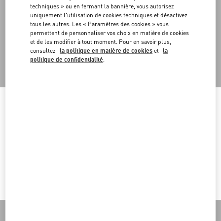
rechargeables ou sont constitués de véritables recharges.
techniques » ou en fermant la bannière, vous autorisez
Cette approche intégrale s'étend également aux espaces de vente,
uniquement l'utilisation de cookies techniques et désactivez
conçus de manière modulaire pour garantir la flexibilité des
tous les autres. Les « Paramètres des cookies » vous
configurations et encourager la réutilisation des structures en
permettent de personnaliser vos choix en matière de cookies
magasin.
et de les modifier à tout moment. Pour en savoir plus,
consultez
la politique en matière de cookies
et
la
politique de confidentialité
.
Haut de page
Welcome to Valentino Monaco
To ensure you get the best service, we recommend visiting the
Inscrivez-vous à la lettre d’information Valentino
following website:
Country Selector
Valentino United States
Monaco / French
I want to choose another Country