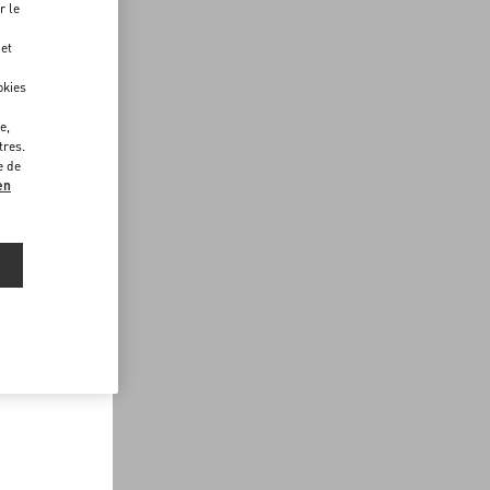
r le
 et
okies
e,
tres.
e de
en