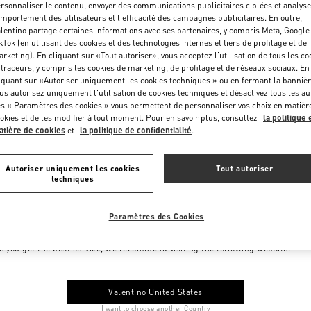
rsonnaliser le contenu, envoyer des communications publicitaires ciblées et analyse
mportement des utilisateurs et l'efficacité des campagnes publicitaires. En outre,
lentino partage certaines informations avec ses partenaires, y compris Meta, Google
kTok (en utilisant des cookies et des technologies internes et tiers de profilage et de
rketing). En cliquant sur «Tout autoriser», vous acceptez l'utilisation de tous les co
 traceurs, y compris les cookies de marketing, de profilage et de réseaux sociaux. En
iquant sur «Autoriser uniquement les cookies techniques » ou en fermant la bannièr
us autorisez uniquement l'utilisation de cookies techniques et désactivez tous les au
s « Paramètres des cookies » vous permettent de personnaliser vos choix en matièr
okies et de les modifier à tout moment. Pour en savoir plus, consultez
la politique 
tière de cookies
et
la politique de confidentialité
.
Autoriser uniquement les cookies
Tout autoriser
techniques
Paramètres des Cookies
me to Valentino Monaco
e you get the best service, we recommend visiting the following website:
Valentino United States
I want to choose another Country