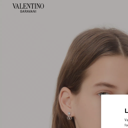
Va
fo