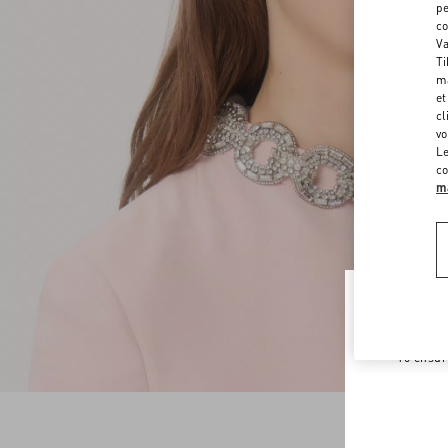
pe
co
Va
Ti
ma
et
cl
vo
Le
co
ma
Welco
To ensur