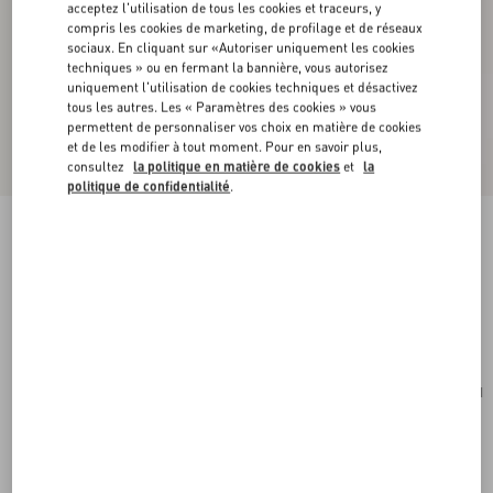
acceptez l'utilisation de tous les cookies et traceurs, y
compris les cookies de marketing, de profilage et de réseaux
sociaux. En cliquant sur «Autoriser uniquement les cookies
techniques » ou en fermant la bannière, vous autorisez
uniquement l'utilisation de cookies techniques et désactivez
tous les autres. Les « Paramètres des cookies » vous
permettent de personnaliser vos choix en matière de cookies
et de les modifier à tout moment. Pour en savoir plus,
consultez
la politique en matière de cookies
et
la
politique de confidentialité
.
Boucles D’Oreilles Vlogo Signature En Métal Et
Cristaux Swarovski®.
or/cristal
Acheter
Acheter
UNI
Taille:
Livraison et Retour Offerts
Trouver en boutique