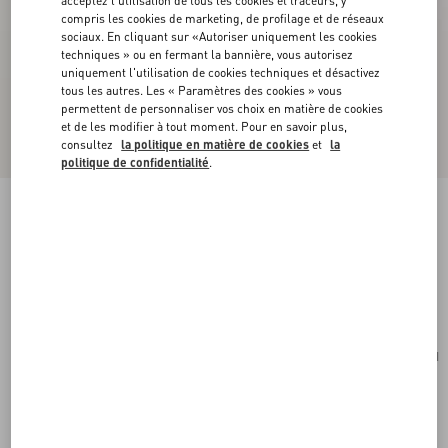
acceptez l'utilisation de tous les cookies et traceurs, y
compris les cookies de marketing, de profilage et de réseaux
sociaux. En cliquant sur «Autoriser uniquement les cookies
techniques » ou en fermant la bannière, vous autorisez
uniquement l'utilisation de cookies techniques et désactivez
tous les autres. Les « Paramètres des cookies » vous
permettent de personnaliser vos choix en matière de cookies
et de les modifier à tout moment. Pour en savoir plus,
consultez
la politique en matière de cookies
et
la
politique de confidentialité
.
Pochette Valentino Garavani Viva Superstar En
Cuir Nappa
noir/pimenter
Acheter
Acheter
UNI
Taille:
Livraison et Retour Offerts
Trouver en boutique