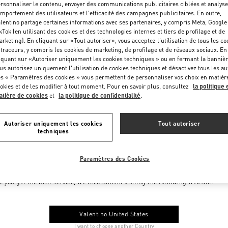
rsonnaliser le contenu, envoyer des communications publicitaires ciblées et analyse
mportement des utilisateurs et l'efficacité des campagnes publicitaires. En outre,
lentino partage certaines informations avec ses partenaires, y compris Meta, Google
kTok (en utilisant des cookies et des technologies internes et tiers de profilage et de
rketing). En cliquant sur «Tout autoriser», vous acceptez l'utilisation de tous les co
 traceurs, y compris les cookies de marketing, de profilage et de réseaux sociaux. En
iquant sur «Autoriser uniquement les cookies techniques » ou en fermant la bannièr
us autorisez uniquement l'utilisation de cookies techniques et désactivez tous les au
s « Paramètres des cookies » vous permettent de personnaliser vos choix en matièr
okies et de les modifier à tout moment. Pour en savoir plus, consultez
la politique 
tière de cookies
et
la politique de confidentialité
.
Autoriser uniquement les cookies
Tout autoriser
techniques
Paramètres des Cookies
me to Valentino Monaco
e you get the best service, we recommend visiting the following website:
Valentino United States
I want to choose another Country