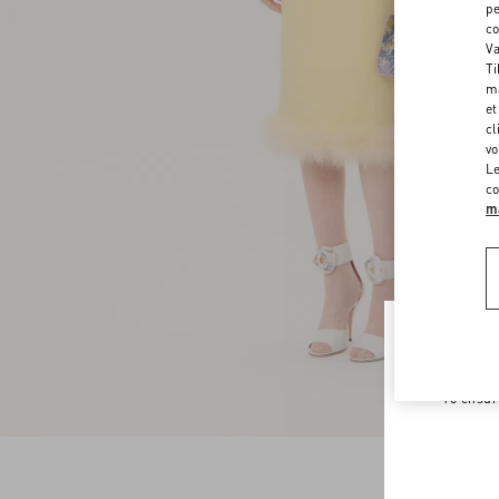
pe
co
Va
Ti
ma
et
cl
vo
Le
co
ma
Welco
To ensur