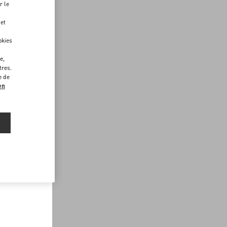
r le
 et
okies
e,
tres.
e de
en