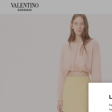
Va
fo