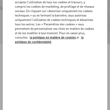
acceptez l'utilisation de tous les cookies et traceurs, y
compris les cookies de marketing, de profilage et de réseaux
sociaux. En cliquant sur «Autoriser uniquement les cookies
techniques » ou en fermant la bannière, vous autorisez
uniquement l'utilisation de cookies techniques et désactivez
tous les autres. Les « Paramètres des cookies » vous
permettent de personnaliser vos choix en matière de cookies
et de les modifier à tout moment. Pour en savoir plus,
consultez
la politique en matière de cookies
et
la
politique de confidentialité
.
Surchemise En Toile De Coton À Motif Toile
Iconographe
ivoire
44
46
48
50
52
54
56
58
Taille:
Acheter
Acheter
Guide des tailles
Livraison et Retour Offerts