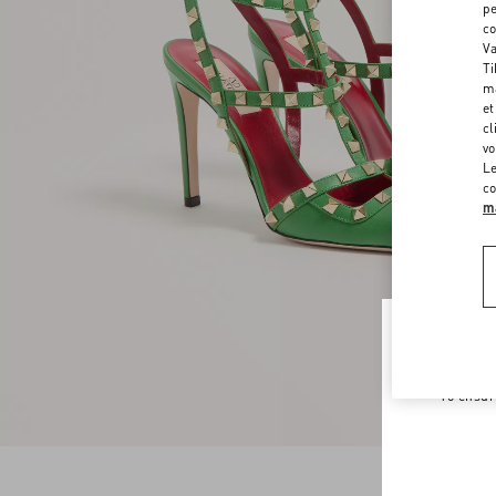
pe
co
Va
Ti
ma
et
cl
vo
Le
co
ma
Welco
To ensur