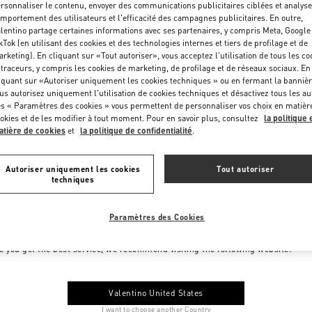
rsonnaliser le contenu, envoyer des communications publicitaires ciblées et analyse
mportement des utilisateurs et l'efficacité des campagnes publicitaires. En outre,
lentino partage certaines informations avec ses partenaires, y compris Meta, Google
kTok (en utilisant des cookies et des technologies internes et tiers de profilage et de
rketing). En cliquant sur «Tout autoriser», vous acceptez l'utilisation de tous les co
 traceurs, y compris les cookies de marketing, de profilage et de réseaux sociaux. En
iquant sur «Autoriser uniquement les cookies techniques » ou en fermant la bannièr
us autorisez uniquement l'utilisation de cookies techniques et désactivez tous les au
s « Paramètres des cookies » vous permettent de personnaliser vos choix en matièr
okies et de les modifier à tout moment. Pour en savoir plus, consultez
la politique 
tière de cookies
et
la politique de confidentialité
.
Autoriser uniquement les cookies
Tout autoriser
techniques
Paramètres des Cookies
me to Valentino Monaco
e you get the best service, we recommend visiting the following website:
Valentino United States
I want to choose another Country