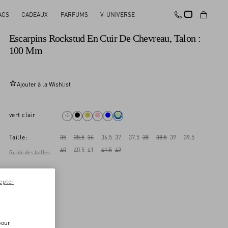
ACS
CADEAUX
PARFUMS
V-UNIVERSE
Nouveauté
Escarpins Rockstud En Cuir De Chevreau, Talon :
100 Mm
Ajouter à la Wishlist
vert clair
Taille:
35
35.5
36
36.5
37
37.5
38
38.5
39
39.5
40
40.5
41
41.5
42
Guide des tailles
epter
pour