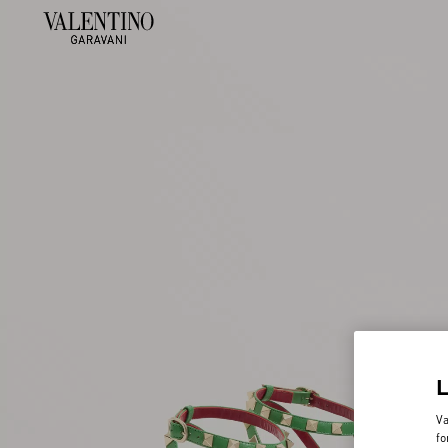
Va
fo