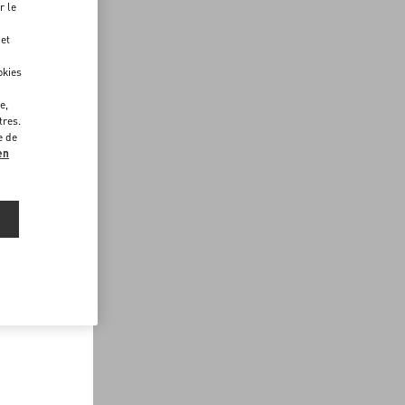
r le
 et
okies
e,
tres.
e de
en