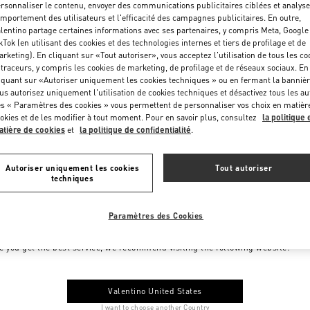
rsonnaliser le contenu, envoyer des communications publicitaires ciblées et analyse
mportement des utilisateurs et l'efficacité des campagnes publicitaires. En outre,
lentino partage certaines informations avec ses partenaires, y compris Meta, Google
kTok (en utilisant des cookies et des technologies internes et tiers de profilage et de
rketing). En cliquant sur «Tout autoriser», vous acceptez l'utilisation de tous les co
 traceurs, y compris les cookies de marketing, de profilage et de réseaux sociaux. En
iquant sur «Autoriser uniquement les cookies techniques » ou en fermant la bannièr
us autorisez uniquement l'utilisation de cookies techniques et désactivez tous les au
s « Paramètres des cookies » vous permettent de personnaliser vos choix en matièr
okies et de les modifier à tout moment. Pour en savoir plus, consultez
la politique 
tière de cookies
et
la politique de confidentialité
.
Autoriser uniquement les cookies
Tout autoriser
techniques
Paramètres des Cookies
me to Valentino Monaco
e you get the best service, we recommend visiting the following website:
Valentino United States
I want to choose another Country