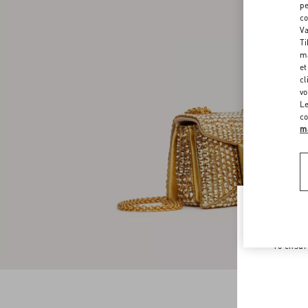
pe
co
Va
Ti
ma
et
cl
vo
Le
co
ma
Welco
To ensur