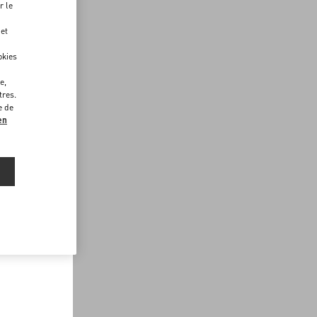
r le
 et
okies
e,
tres.
e de
en