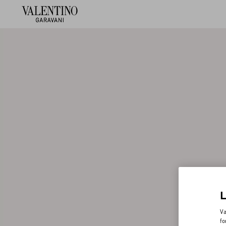
Va
fo