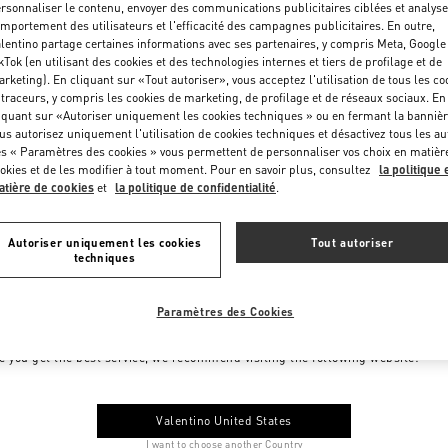
rsonnaliser le contenu, envoyer des communications publicitaires ciblées et analyse
mportement des utilisateurs et l'efficacité des campagnes publicitaires. En outre,
lentino partage certaines informations avec ses partenaires, y compris Meta, Google
kTok (en utilisant des cookies et des technologies internes et tiers de profilage et de
rketing). En cliquant sur «Tout autoriser», vous acceptez l'utilisation de tous les co
 traceurs, y compris les cookies de marketing, de profilage et de réseaux sociaux. En
iquant sur «Autoriser uniquement les cookies techniques » ou en fermant la bannièr
us autorisez uniquement l'utilisation de cookies techniques et désactivez tous les au
s « Paramètres des cookies » vous permettent de personnaliser vos choix en matièr
okies et de les modifier à tout moment. Pour en savoir plus, consultez
la politique 
tière de cookies
et
la politique de confidentialité
.
Autoriser uniquement les cookies
Tout autoriser
techniques
Paramètres des Cookies
me to Valentino Monaco
e you get the best service, we recommend visiting the following website:
Valentino United States
I want to choose another Country