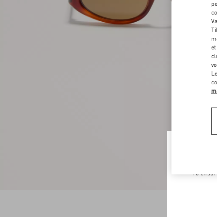
pe
co
Va
Ti
ma
et
cl
vo
Le
co
ma
Welco
To ensur