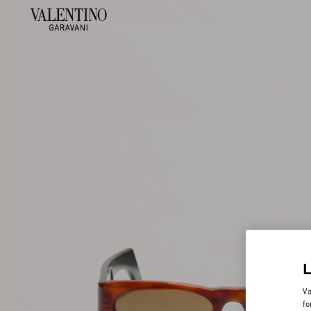
Va
fo