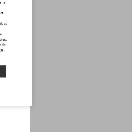
r le
 et
okies
e,
tres.
e de
en