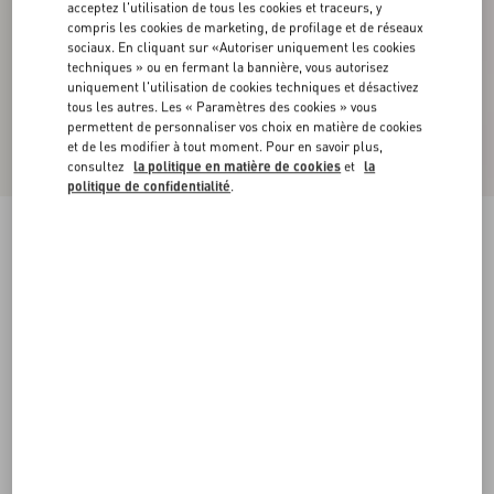
acceptez l'utilisation de tous les cookies et traceurs, y
compris les cookies de marketing, de profilage et de réseaux
sociaux. En cliquant sur «Autoriser uniquement les cookies
techniques » ou en fermant la bannière, vous autorisez
uniquement l'utilisation de cookies techniques et désactivez
tous les autres. Les « Paramètres des cookies » vous
permettent de personnaliser vos choix en matière de cookies
et de les modifier à tout moment. Pour en savoir plus,
consultez
la politique en matière de cookies
et
la
politique de confidentialité
.
Haut En Organza Brodé
rose
36
38
40
42
44
46
48
50
Taille:
Acheter
Acheter
Guide des tailles
Livraison et Retour Offerts
Trouver en boutique