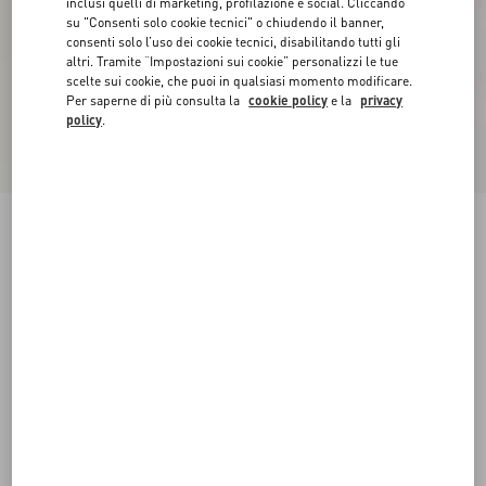
inclusi quelli di marketing, profilazione e social. Cliccando
su "Consenti solo cookie tecnici" o chiudendo il banner,
consenti solo l’uso dei cookie tecnici, disabilitando tutti gli
altri. Tramite “Impostazioni sui cookie” personalizzi le tue
scelte sui cookie, che puoi in qualsiasi momento modificare.
Per saperne di più consulta la
cookie policy
e la
privacy
policy
.
Novità
Gonna Midi In Tulle
grigio
XXS
XS
S
M
L
XL
Taglia:
Acquista
Acquista
Guida alle taglie
Spedizione e Reso Gratuiti