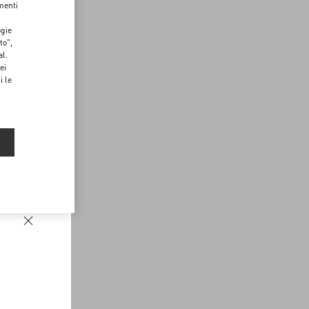
menti
ogie
to",
al.
ei
i le