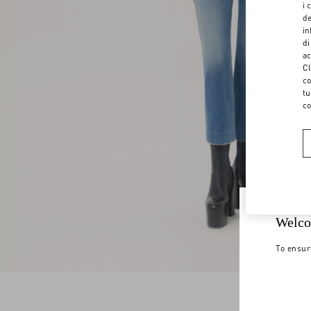
i 
de
in
di
ac
Cl
co
tu
co
Welco
To ensur