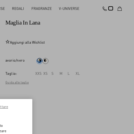
RSE
REGALI
FRAGRANZE
V-UNIVERSE
Novità
Maglia In Lana
Aggiungi alla Wishlist
avorio/nero
Taglia:
XXS
XS
S
M
L
XL
Guida alle taglie
ttare
to
zzare