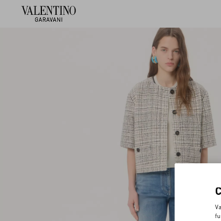
Va
fu