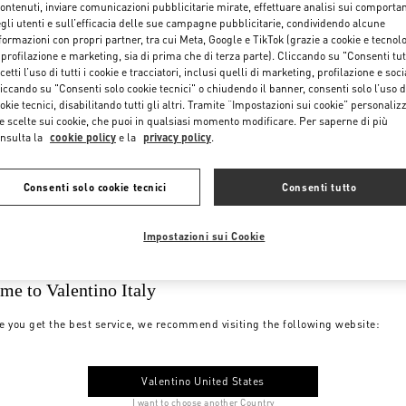
contenuti, inviare comunicazioni pubblicitarie mirate, effettuare analisi sui comporta
gli utenti e sull’efficacia delle sue campagne pubblicitarie, condividendo alcune
formazioni con propri partner, tra cui Meta, Google e TikTok (grazie a cookie e tecnol
 profilazione e marketing, sia di prima che di terza parte). Cliccando su "Consenti tut
cetti l’uso di tutti i cookie e tracciatori, inclusi quelli di marketing, profilazione e soci
iccando su "Consenti solo cookie tecnici" o chiudendo il banner, consenti solo l’uso d
okie tecnici, disabilitando tutti gli altri. Tramite “Impostazioni sui cookie” personalizz
e scelte sui cookie, che puoi in qualsiasi momento modificare. Per saperne di più
nsulta la
cookie policy
e la
privacy policy
.
Consenti solo cookie tecnici
Consenti tutto
Impostazioni sui Cookie
me to Valentino Italy
e you get the best service, we recommend visiting the following website:
Valentino United States
I want to choose another Country