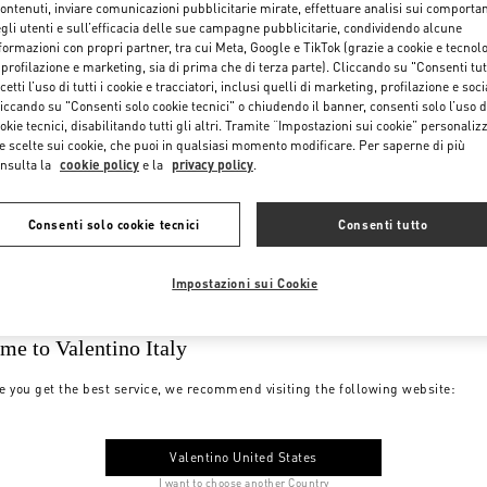
contenuti, inviare comunicazioni pubblicitarie mirate, effettuare analisi sui comporta
gli utenti e sull’efficacia delle sue campagne pubblicitarie, condividendo alcune
formazioni con propri partner, tra cui Meta, Google e TikTok (grazie a cookie e tecnol
 profilazione e marketing, sia di prima che di terza parte). Cliccando su "Consenti tut
cetti l’uso di tutti i cookie e tracciatori, inclusi quelli di marketing, profilazione e soci
iccando su "Consenti solo cookie tecnici" o chiudendo il banner, consenti solo l’uso d
okie tecnici, disabilitando tutti gli altri. Tramite “Impostazioni sui cookie” personalizz
e scelte sui cookie, che puoi in qualsiasi momento modificare. Per saperne di più
nsulta la
cookie policy
e la
privacy policy
.
Consenti solo cookie tecnici
Consenti tutto
Impostazioni sui Cookie
me to Valentino Italy
e you get the best service, we recommend visiting the following website:
Valentino United States
I want to choose another Country