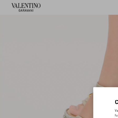
Va
fu