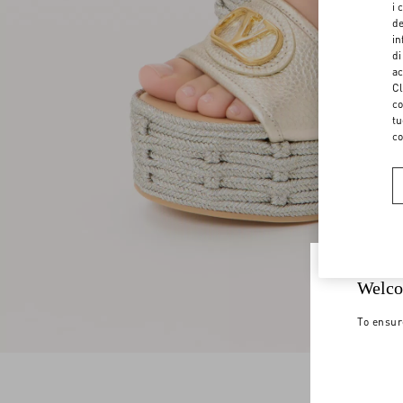
i 
de
in
di
ac
Cl
co
tu
co
Welco
To ensur