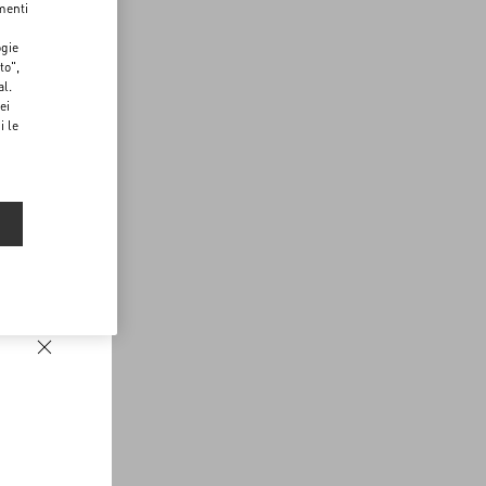
menti
ogie
to",
al.
ei
i le