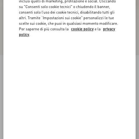
inclusi quelli di marketing, profilazione e social. Cliccando
su "Consenti solo cookie tecnici" o chiudendo il banner,
consenti solo l’uso dei cookie tecnici, disabilitando tutti gli
altri. Tramite “Impostazioni sui cookie” personalizzi le tue
scelte sui cookie, che puoi in qualsiasi momento modificare.
Per saperne di più consulta la
cookie policy
e la
privacy
policy
.
Décolleté Slingback VLogo Signature In Vitello
Stampato 80Mm
burro
34
34.5
35
35.5
36
36.5
37
37.5
Taglia:
38
38.5
39
39.5
40
40.5
41
41.5
Guida alle taglie
Acquista
Acquista
42