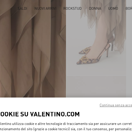
SALDI
NUOVI ARRIVI
ROCKSTUD
DONNA
UOMO
BO
Continua senza acce
COOKIE SU VALENTINO.COM
lentino utilizza cookie e altre tecnologie di tracciamento sia per assicurare un corret
nzionamento del sito (grazie a cookie tecnici) sia, con il tuo consenso, per personali