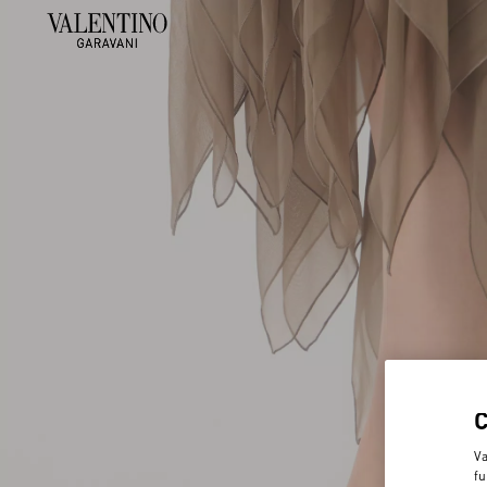
Va
fu