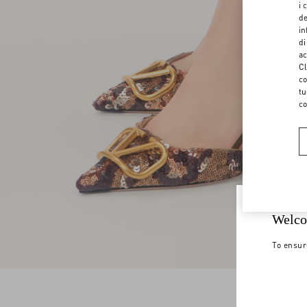
i 
de
in
di
ac
Cl
co
tu
co
Welco
To ensur