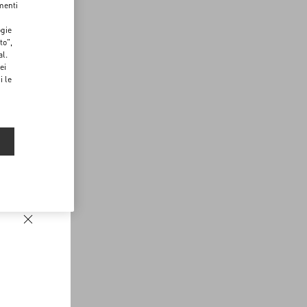
menti
ogie
to",
al.
ei
i le