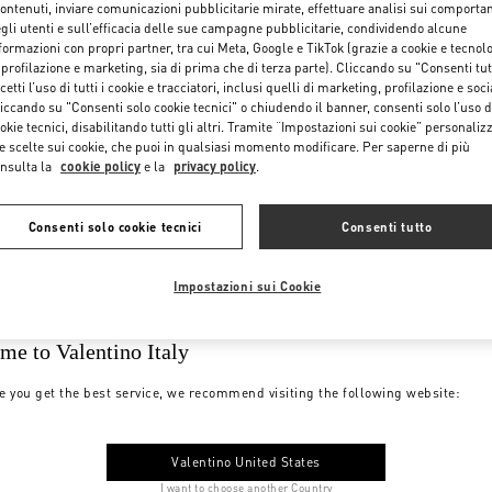
contenuti, inviare comunicazioni pubblicitarie mirate, effettuare analisi sui comporta
gli utenti e sull’efficacia delle sue campagne pubblicitarie, condividendo alcune
formazioni con propri partner, tra cui Meta, Google e TikTok (grazie a cookie e tecnol
 profilazione e marketing, sia di prima che di terza parte). Cliccando su "Consenti tut
cetti l’uso di tutti i cookie e tracciatori, inclusi quelli di marketing, profilazione e soci
iccando su "Consenti solo cookie tecnici" o chiudendo il banner, consenti solo l’uso d
okie tecnici, disabilitando tutti gli altri. Tramite “Impostazioni sui cookie” personalizz
e scelte sui cookie, che puoi in qualsiasi momento modificare. Per saperne di più
nsulta la
cookie policy
e la
privacy policy
.
Consenti solo cookie tecnici
Consenti tutto
Impostazioni sui Cookie
me to Valentino Italy
e you get the best service, we recommend visiting the following website:
Valentino United States
I want to choose another Country