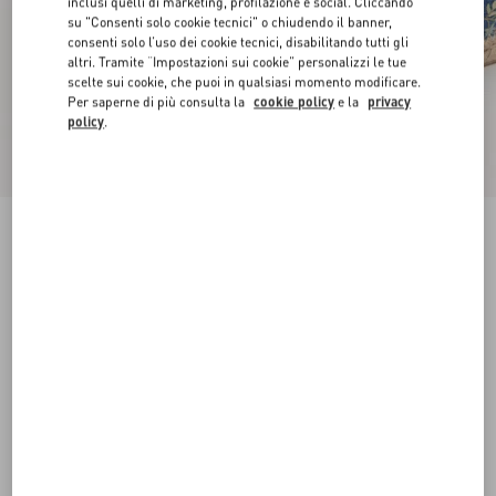
inclusi quelli di marketing, profilazione e social. Cliccando
su "Consenti solo cookie tecnici" o chiudendo il banner,
consenti solo l’uso dei cookie tecnici, disabilitando tutti gli
altri. Tramite “Impostazioni sui cookie” personalizzi le tue
scelte sui cookie, che puoi in qualsiasi momento modificare.
Per saperne di più consulta la
cookie policy
e la
privacy
policy
.
Mule VLogo Signature In Denim Con Ricamo
Floreale 25Mm
denim
35
36
37
38
39
40
41
42
Taglia:
Acquista
Acquista
Guida alle taglie
Spedizione e Reso Gratuiti