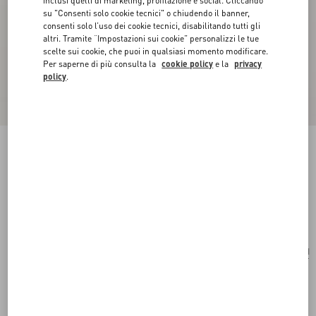
inclusi quelli di marketing, profilazione e social. Cliccando
su "Consenti solo cookie tecnici" o chiudendo il banner,
consenti solo l’uso dei cookie tecnici, disabilitando tutti gli
altri. Tramite “Impostazioni sui cookie” personalizzi le tue
scelte sui cookie, che puoi in qualsiasi momento modificare.
Per saperne di più consulta la
cookie policy
e la
privacy
policy
.
Mini Borsa A Tracolla VLogo Signature Con
Ricamo Sparkling
crystal
Acquista
Acquista
UNI
Taglia:
Spedizione e Reso Gratuiti
Trova in boutique