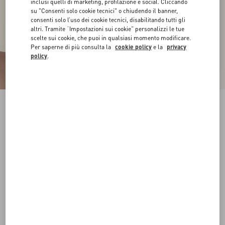
inclusi quelli di marketing, profilazione e social. Cliccando
su "Consenti solo cookie tecnici" o chiudendo il banner,
consenti solo l’uso dei cookie tecnici, disabilitando tutti gli
altri. Tramite “Impostazioni sui cookie” personalizzi le tue
scelte sui cookie, che puoi in qualsiasi momento modificare.
Per saperne di più consulta la
cookie policy
e la
privacy
policy
.
Novità
Bracciale VLogo Signature In Metallo E
Cristalli Swarovski®
oro/crystal
Acquista
Acquista
S
M
Taglia:
Spedizione e Reso Gratuiti