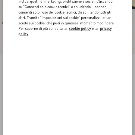
inclusi quelli di marketing, profilazione e social. Cliccando
su "Consenti solo cookie tecnici" o chiudendo il banner,
consenti solo l’uso dei cookie tecnici, disabilitando tutti gli
altri. Tramite “Impostazioni sui cookie” personalizzi le tue
scelte sui cookie, che puoi in qualsiasi momento modificare.
Per saperne di più consulta la
cookie policy
e la
privacy
policy
.
Novità
Cintura VLogo Signature In Vitello Spazzolato
30 Mm
burro
065
070
075
080
085
090
095
100
Taglia:
Acquista
Acquista
Guida alle taglie