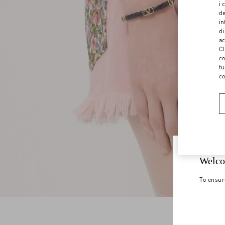
i 
de
in
di
ac
Cl
co
tu
co
Welco
To ensur