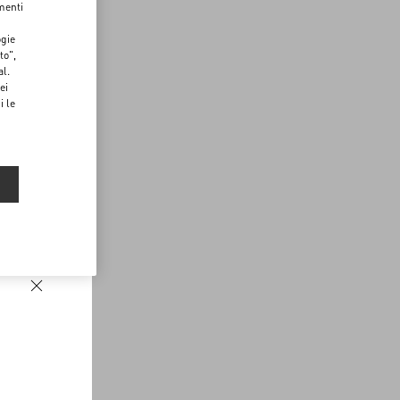
menti
ogie
to",
al.
ei
i le