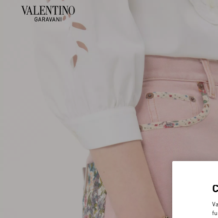
Va
fu