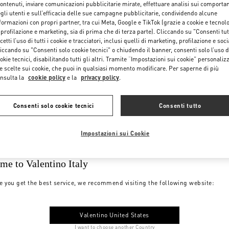
contenuti, inviare comunicazioni pubblicitarie mirate, effettuare analisi sui comporta
gli utenti e sull’efficacia delle sue campagne pubblicitarie, condividendo alcune
formazioni con propri partner, tra cui Meta, Google e TikTok (grazie a cookie e tecnol
 profilazione e marketing, sia di prima che di terza parte). Cliccando su "Consenti tut
cetti l’uso di tutti i cookie e tracciatori, inclusi quelli di marketing, profilazione e soci
iccando su "Consenti solo cookie tecnici" o chiudendo il banner, consenti solo l’uso d
okie tecnici, disabilitando tutti gli altri. Tramite “Impostazioni sui cookie” personalizz
e scelte sui cookie, che puoi in qualsiasi momento modificare. Per saperne di più
nsulta la
cookie policy
e la
privacy policy
.
Consenti solo cookie tecnici
Consenti tutto
Impostazioni sui Cookie
me to Valentino Italy
e you get the best service, we recommend visiting the following website:
Valentino United States
I want to choose another Country