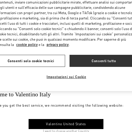
contenuti, inviare comunicazioni pubblicitarie mirate, effettuare analisi sui comporta
gli utenti e sull’efficacia delle sue campagne pubblicitarie, condividendo alcune
formazioni con propri partner, tra cui Meta, Google e TikTok (grazie a cookie e tecnol
 profilazione e marketing, sia di prima che di terza parte). Cliccando su "Consenti tut
cetti l’uso di tutti i cookie e tracciatori, inclusi quelli di marketing, profilazione e soci
iccando su "Consenti solo cookie tecnici" o chiudendo il banner, consenti solo l’uso d
okie tecnici, disabilitando tutti gli altri. Tramite “Impostazioni sui cookie” personalizz
e scelte sui cookie, che puoi in qualsiasi momento modificare. Per saperne di più
nsulta la
cookie policy
e la
privacy policy
.
Consenti solo cookie tecnici
Consenti tutto
Impostazioni sui Cookie
me to Valentino Italy
e you get the best service, we recommend visiting the following website:
Valentino United States
I want to choose another Country