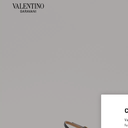
Va
fu