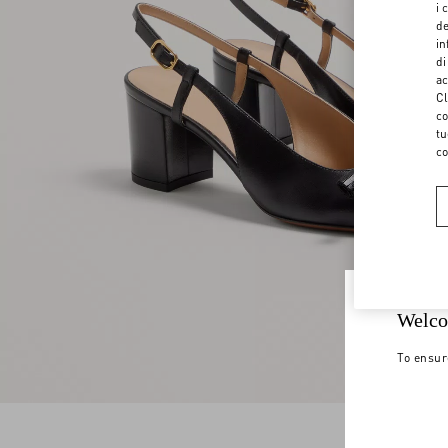
i 
de
in
di
ac
Cl
co
tu
co
Welco
To ensur