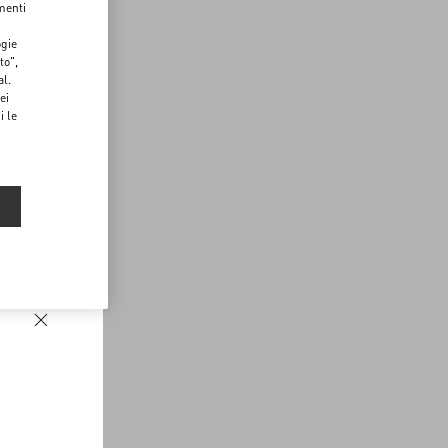
menti
ogie
to",
al.
ei
i le