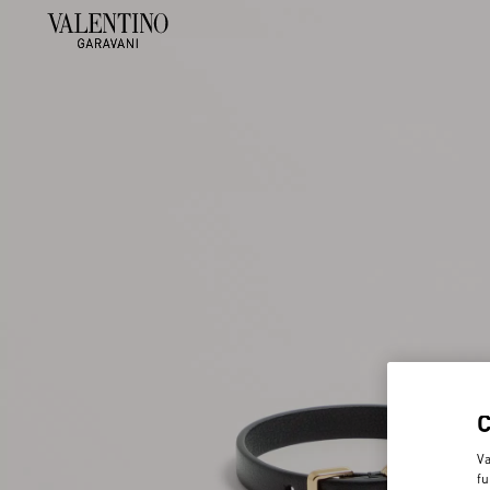
Va
fu