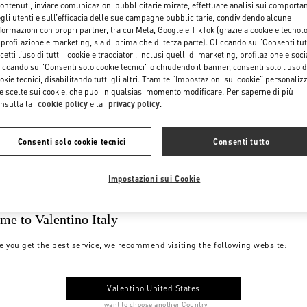
contenuti, inviare comunicazioni pubblicitarie mirate, effettuare analisi sui comporta
gli utenti e sull’efficacia delle sue campagne pubblicitarie, condividendo alcune
formazioni con propri partner, tra cui Meta, Google e TikTok (grazie a cookie e tecnol
 profilazione e marketing, sia di prima che di terza parte). Cliccando su "Consenti tut
cetti l’uso di tutti i cookie e tracciatori, inclusi quelli di marketing, profilazione e soci
iccando su "Consenti solo cookie tecnici" o chiudendo il banner, consenti solo l’uso d
okie tecnici, disabilitando tutti gli altri. Tramite “Impostazioni sui cookie” personalizz
e scelte sui cookie, che puoi in qualsiasi momento modificare. Per saperne di più
nsulta la
cookie policy
e la
privacy policy
.
Consenti solo cookie tecnici
Consenti tutto
Impostazioni sui Cookie
me to Valentino Italy
e you get the best service, we recommend visiting the following website:
Valentino United States
I want to choose another Country