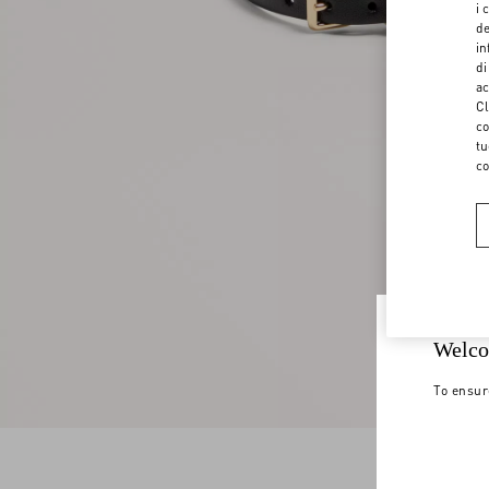
i 
de
in
di
ac
Cl
co
tu
co
Welco
To ensur