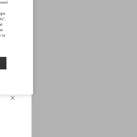
menti
ogie
to",
al.
ei
i le