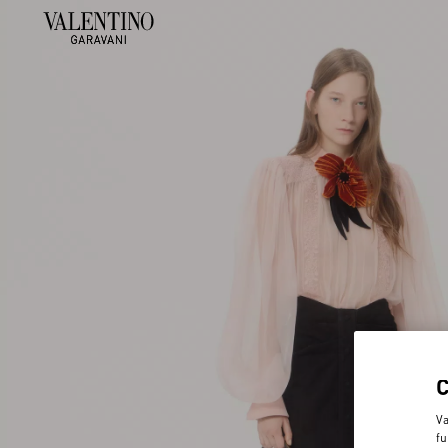
Va
fu