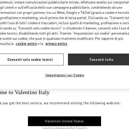
contenuti, inviare comunicazioni pubblicitarie mirate, effettuare analisi sui comporta
gli utenti e sull’efficacia delle sue campagne pubblicitarie, condividendo alcune
formazioni con propri partner, tra cui Meta, Google e TikTok (grazie a cookie e tecnol
 profilazione e marketing, sia di prima che di terza parte). Cliccando su "Consenti tut
cetti l’uso di tutti i cookie e tracciatori, inclusi quelli di marketing, profilazione e soci
iccando su "Consenti solo cookie tecnici" o chiudendo il banner, consenti solo l’uso d
okie tecnici, disabilitando tutti gli altri. Tramite “Impostazioni sui cookie” personalizz
e scelte sui cookie, che puoi in qualsiasi momento modificare. Per saperne di più
nsulta la
cookie policy
e la
privacy policy
.
Consenti solo cookie tecnici
Consenti tutto
Impostazioni sui Cookie
me to Valentino Italy
e you get the best service, we recommend visiting the following website:
Valentino United States
I want to choose another Country