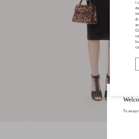
i 
de
in
di
ac
Cl
co
tu
co
Welco
To ensur